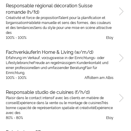
Responsable régional décoration Suisse
romande (h/fd)
Créativité et force de propositionTalent pour la planification et
l’organisationHabileté manuelle et sens des formes, des couleurs
et des tendancesSens du style pour une mise en scène attractive
des
100% - 100%
Etoy
FachverkäuferIn Home & Living (w/m/d)
Erfahrung im Verkauf, vorzugsweise in der Einrichtungs- oder
LifestylebrancheFreude an regelmässigem Kundenkontakt und
einer professionellen und umfassender BeratungFlair für
Einrichtung,
100% - 100%
Affoltern am Albis
Responsable studio de cuisines (f/h/d)
Plaisir dans le contact intensif avec les clients en matière de
conseilExpérience dans la vente ou le montage de cuisinesTrès
bonne capacité de représentation spatiale et créativitéExpérience
avec des
80% - 80%
Etoy