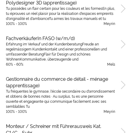
Polydesigner 3D (apprentissage)
Tu possèdes un flair certain pour les couleurs et les formesEn plus,
tu éprouves un réel plaisir pour la réalisation d'espaces empreints
d'originalité et d'ambianceTu aimes les travaux manuels et tu
100% - 100%
Meyrin
FachverkäuferIn FASO (w/m/d)
Erfahrung im Verkauf und der KundenberatungFreude an
regelmässigem Kundenkontakt und einer professionellen und
umfassender BeratungFlair für Design und schönes
WohnenKommunikative, überzeugende und
60% - 60%
Mels
Gestionnaire du commerce de détail - ménage
(apprentissage)
Tu fréquentes le gymnase, l'école secondaire ou d'arrondissement
et obtiens de bonnes notes · Au surplus, tu es une personne
ouverte et engageante qui communique facilement avec ses
semblables Tu
100% - 100%
Meyrin
Monteur / Schreiner mit Führerausweis Kat.
C1/C - Suhr