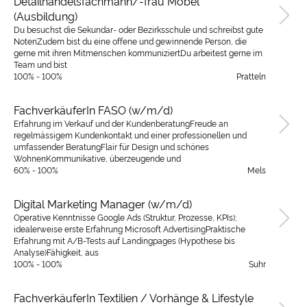
Detailhandelsfachmann/-frau Möbel
(Ausbildung)
Du besuchst die Sekundar- oder Bezirksschule und schreibst gute
NotenZudem bist du eine offene und gewinnende Person, die
gerne mit ihren Mitmenschen kommuniziertDu arbeitest gerne im
Team und bist
100% - 100%
Pratteln
FachverkäuferIn FASO (w/m/d)
Erfahrung im Verkauf und der KundenberatungFreude an
regelmässigem Kundenkontakt und einer professionellen und
umfassender BeratungFlair für Design und schönes
WohnenKommunikative, überzeugende und
60% - 100%
Mels
Digital Marketing Manager (w/m/d)
Operative Kenntnisse Google Ads (Struktur, Prozesse, KPIs);
idealerweise erste Erfahrung Microsoft AdvertisingPraktische
Erfahrung mit A/B-Tests auf Landingpages (Hypothese bis
Analyse)Fähigkeit, aus
100% - 100%
Suhr
FachverkäuferIn Textilien / Vorhänge & Lifestyle