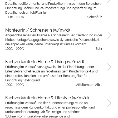
DetailhandelSortiments- und Produktkenntnisse in den Bereichen
Einrichtung, Möbel und RaumgestaltungFührungserfahrung im
DetailhandelsumfeldFlair für
100% - 100%
Alchenflüh
MonteurIn / SchreinerIn (w/m/d)
Abgeschlossene Berufslehre als SchreinerInBerufserfahrung in der
MöbelmontageAusgeglichene sowie dynamische Persönlichkeit,
die anpacken kann, gerne unterwegs ist und es vorzieht,
100% - 100%
Suhr
FachverkäuferIn Home & Living (w/m/d)
Erfahrung im Verkauf, vorzugsweise in der Einrichtungs- oder
LifestylebrancheFreude an regelmässigem Kundenkontakt und
einer professionellen und umfassender BeratungFlair für
Einrichtung, Styling und
100% - 100%
Affoltern am Albis
FachverkäuferIn Home & Lifestyle (w/m/d)
Erfahrung im Verkauf und der KundenberatungFreude an
regelmässigem Kundenkontakt und einer professionellen und
umfassender BeratungFlair für Design und schönes
WohnenKommunikative, überzeugende und