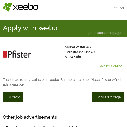
§
xeebo
en
de
Apply with xeebo
go to subscribe page
Möbel Pfister AG
Bernstrasse Ost 49
5034 Suhr
What is xeebo?
The job ad is not available on xeebo. But there are other Möbel Pfister AG job
ads available.
Go back
Go to start page
Other job advertisements