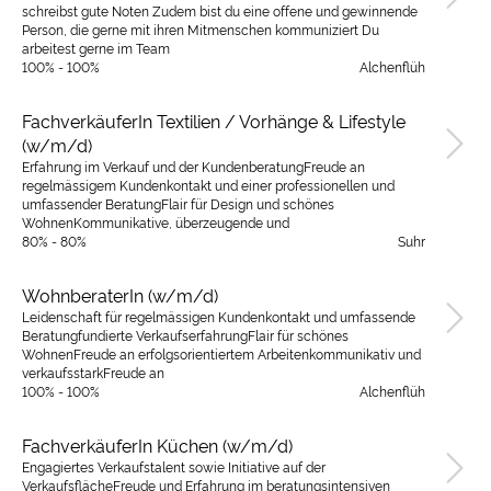
schreibst gute Noten Zudem bist du eine offene und gewinnende
Person, die gerne mit ihren Mitmenschen kommuniziert Du
arbeitest gerne im Team
100% - 100%
Alchenflüh
FachverkäuferIn Textilien / Vorhänge & Lifestyle
(w/m/d)
Erfahrung im Verkauf und der KundenberatungFreude an
regelmässigem Kundenkontakt und einer professionellen und
umfassender BeratungFlair für Design und schönes
WohnenKommunikative, überzeugende und
80% - 80%
Suhr
WohnberaterIn (w/m/d)
Leidenschaft für regelmässigen Kundenkontakt und umfassende
Beratungfundierte VerkaufserfahrungFlair für schönes
WohnenFreude an erfolgsorientiertem Arbeitenkommunikativ und
verkaufsstarkFreude an
100% - 100%
Alchenflüh
FachverkäuferIn Küchen (w/m/d)
Engagiertes Verkaufstalent sowie Initiative auf der
VerkaufsflächeFreude und Erfahrung im beratungsintensiven