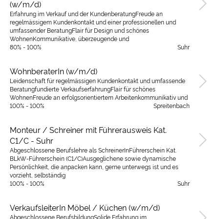
(w/m/d)
Erfahrung im Verkauf und der KundenberatungFreude an
regelmässigem Kundenkontakt und einer professionellen und
umfassender BeratungFlair für Design und schönes
WohnenKommunikative, überzeugende und
80% - 100%
Suhr
WohnberaterIn (w/m/d)
Leidenschaft für regelmässigen Kundenkontakt und umfassende
Beratungfundierte VerkaufserfahrungFlair für schönes
WohnenFreude an erfolgsorientiertem Arbeitenkommunikativ und
100% - 100%
Spreitenbach
Monteur / Schreiner mit Führerausweis Kat.
C1/C - Suhr
Abgeschlossene Berufslehre als SchreinerInFührerschein Kat.
BLkW-Führerschein (C1/C)Ausgeglichene sowie dynamische
Persönlichkeit, die anpacken kann, gerne unterwegs ist und es
vorzieht, selbständig
100% - 100%
Suhr
VerkaufsleiterIn Möbel / Küchen (w/m/d)
Abgeschlossene BerufsbildungSolide Erfahrung im