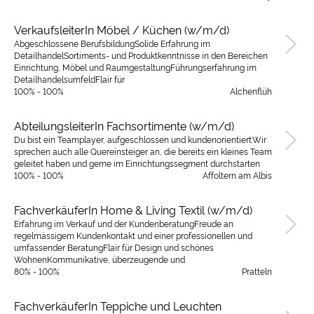
VerkaufsleiterIn Möbel / Küchen (w/m/d)
Abgeschlossene BerufsbildungSolide Erfahrung im
DetailhandelSortiments- und Produktkenntnisse in den Bereichen
Einrichtung, Möbel und RaumgestaltungFührungserfahrung im
DetailhandelsumfeldFlair für
100% - 100%
Alchenflüh
AbteilungsleiterIn Fachsortimente (w/m/d)
Du bist ein Teamplayer, aufgeschlossen und kundenorientiert.Wir
sprechen auch alle Quereinsteiger an, die bereits ein kleines Team
geleitet haben und gerne im Einrichtungssegment durchstarten
100% - 100%
Affoltern am Albis
FachverkäuferIn Home & Living Textil (w/m/d)
Erfahrung im Verkauf und der KundenberatungFreude an
regelmässigem Kundenkontakt und einer professionellen und
umfassender BeratungFlair für Design und schönes
WohnenKommunikative, überzeugende und
80% - 100%
Pratteln
FachverkäuferIn Teppiche und Leuchten