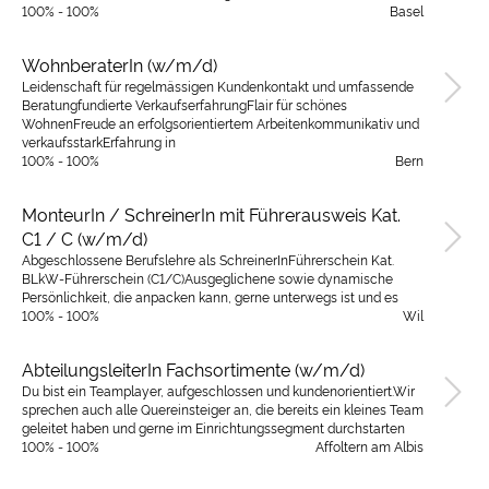
100% - 100%
Basel
WohnberaterIn (w/m/d)
Leidenschaft für regelmässigen Kundenkontakt und umfassende
Beratungfundierte VerkaufserfahrungFlair für schönes
WohnenFreude an erfolgsorientiertem Arbeitenkommunikativ und
verkaufsstarkErfahrung in
100% - 100%
Bern
MonteurIn / SchreinerIn mit Führerausweis Kat.
C1 / C (w/m/d)
Abgeschlossene Berufslehre als SchreinerInFührerschein Kat.
BLkW-Führerschein (C1/C)Ausgeglichene sowie dynamische
Persönlichkeit, die anpacken kann, gerne unterwegs ist und es
100% - 100%
Wil
AbteilungsleiterIn Fachsortimente (w/m/d)
Du bist ein Teamplayer, aufgeschlossen und kundenorientiert.Wir
sprechen auch alle Quereinsteiger an, die bereits ein kleines Team
geleitet haben und gerne im Einrichtungssegment durchstarten
100% - 100%
Affoltern am Albis