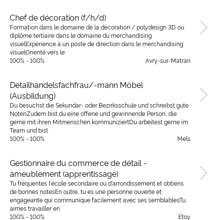
Chef de décoration (f/h/d)
Formation dans le domaine de la décoration / polydesign 3D ou
diplôme tertiaire dans le domaine du merchandising
visuelExpérience à un poste de direction dans le merchandising
visuelOrienté vers le
100% - 100%
Avry-sur-Matran
Detailhandelsfachfrau/-mann Möbel
(Ausbildung)
Du besuchst die Sekundar- oder Bezirksschule und schreibst gute
NotenZudem bist du eine offene und gewinnende Person, die
gerne mit ihren Mitmenschen kommuniziertDu arbeitest gerne im
Team und bist
100% - 100%
Mels
Gestionnaire du commerce de détail -
ameublement (apprentissage)
Tu fréquentes l'école secondaire ou d'arrondissement et obtiens
de bonnes notesEn outre, tu es une personne ouverte et
engageante qui communique facilement avec ses semblablesTu
aimes travailler en
100% - 100%
Etoy