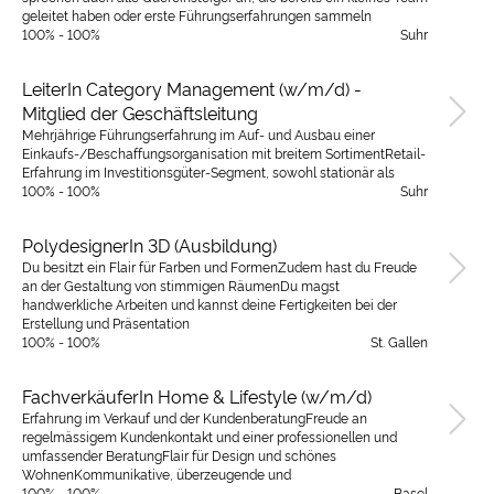
geleitet haben oder erste Führungserfahrungen sammeln
100% - 100%
Suhr
LeiterIn Category Management (w/m/d) -
Mitglied der Geschäftsleitung
Mehrjährige Führungserfahrung im Auf- und Ausbau einer
Einkaufs-/Beschaffungsorganisation mit breitem SortimentRetail-
Erfahrung im Investitionsgüter-Segment, sowohl stationär als
100% - 100%
Suhr
PolydesignerIn 3D (Ausbildung)
Du besitzt ein Flair für Farben und FormenZudem hast du Freude
an der Gestaltung von stimmigen RäumenDu magst
handwerkliche Arbeiten und kannst deine Fertigkeiten bei der
Erstellung und Präsentation
100% - 100%
St. Gallen
FachverkäuferIn Home & Lifestyle (w/m/d)
Erfahrung im Verkauf und der KundenberatungFreude an
regelmässigem Kundenkontakt und einer professionellen und
umfassender BeratungFlair für Design und schönes
WohnenKommunikative, überzeugende und
100% - 100%
Basel