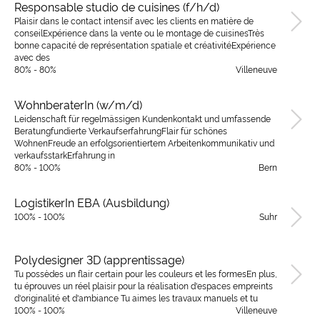
Responsable studio de cuisines (f/h/d)
Plaisir dans le contact intensif avec les clients en matière de
conseilExpérience dans la vente ou le montage de cuisinesTrès
bonne capacité de représentation spatiale et créativitéExpérience
avec des
80% - 80%
Villeneuve
WohnberaterIn (w/m/d)
Leidenschaft für regelmässigen Kundenkontakt und umfassende
Beratungfundierte VerkaufserfahrungFlair für schönes
WohnenFreude an erfolgsorientiertem Arbeitenkommunikativ und
verkaufsstarkErfahrung in
80% - 100%
Bern
LogistikerIn EBA (Ausbildung)
100% - 100%
Suhr
Polydesigner 3D (apprentissage)
Tu possèdes un flair certain pour les couleurs et les formesEn plus,
tu éprouves un réel plaisir pour la réalisation d'espaces empreints
d'originalité et d'ambiance Tu aimes les travaux manuels et tu
100% - 100%
Villeneuve