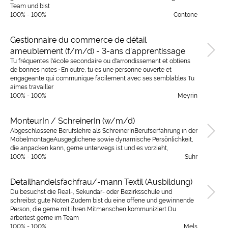
Team und bist
100% - 100%
Contone
Gestionnaire du commerce de détail
ameublement (f/m/d) - 3-ans d'apprentissage
Tu fréquentes l'école secondaire ou d'arrondissement et obtiens
de bonnes notes · En outre, tu es une personne ouverte et
engageante qui communique facilement avec ses semblables Tu
aimes travailler
100% - 100%
Meyrin
MonteurIn / SchreinerIn (w/m/d)
Abgeschlossene Berufslehre als SchreinerInBerufserfahrung in der
MöbelmontageAusgeglichene sowie dynamische Persönlichkeit,
die anpacken kann, gerne unterwegs ist und es vorzieht,
100% - 100%
Suhr
Detailhandelsfachfrau/-mann Textil (Ausbildung)
Du besuchst die Real-, Sekundar- oder Bezirksschule und
schreibst gute Noten Zudem bist du eine offene und gewinnende
Person, die gerne mit ihren Mitmenschen kommuniziert Du
arbeitest gerne im Team
100% - 100%
Mels