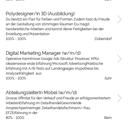
Polydesigner/in 3D (Ausbildung)
Du besitzt ein Flair für Farben und Formen Zudem hast du Freude
an der Gestaltung von stimmigen Räumen Du magst
handwerkliche Arbeiten und kannst deine Fertigkeiten bei der
Erstellung und Präsentation
100% - 100%
Dübendorf
Digital Marketing Manager (w/m/d)
Operative Kenntnisse Google Ads (Struktur, Prozesse, KPIs);
idealerweise erste Erfahrung Microsoft AdvertisingPraktische
Erfahrung mit A/B-Tests auf Landingpages (Hypothese bis
Analyse)Fähigkeit, aus
100% - 100%
Suhr
AbteilungsleiterIn Möbel (w/m/d)
Grosse Affinität für den Verkauf und Freude an erfolgsorientiertem
ArbeitenErfahrung im DetailhandelGewinnende
AnsprechpartnerIngel. Detailhandelsfachmann/-frau
EFZErfahrung in der
80% - 100%
Bern