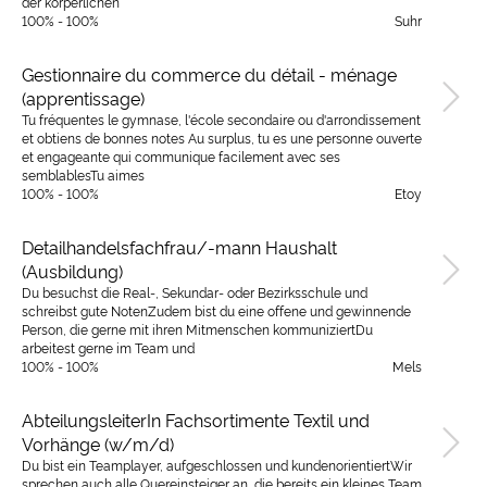
der körperlichen
100% - 100%
Suhr
Gestionnaire du commerce du détail - ménage
(apprentissage)
Tu fréquentes le gymnase, l'école secondaire ou d'arrondissement
et obtiens de bonnes notes Au surplus, tu es une personne ouverte
et engageante qui communique facilement avec ses
semblablesTu aimes
100% - 100%
Etoy
Detailhandelsfachfrau/-mann Haushalt
(Ausbildung)
Du besuchst die Real-, Sekundar- oder Bezirksschule und
schreibst gute NotenZudem bist du eine offene und gewinnende
Person, die gerne mit ihren Mitmenschen kommuniziertDu
arbeitest gerne im Team und
100% - 100%
Mels
AbteilungsleiterIn Fachsortimente Textil und
Vorhänge (w/m/d)
Du bist ein Teamplayer, aufgeschlossen und kundenorientiertWir
sprechen auch alle Quereinsteiger an, die bereits ein kleines Team