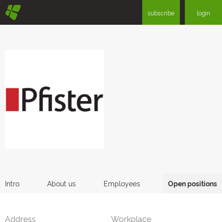
§
subscribe
login
Intro
About us
Employees
Open positions
Address
Workplace