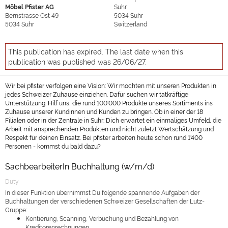
Möbel Pfister AG
Suhr
Bernstrasse Ost 49
5034
Suhr
5034
Suhr
Switzerland
This publication has expired. The last date when this
publication was published was 26/06/27.
Wir bei pfister verfolgen eine Vision: Wir möchten mit unseren Produkten in
jedes Schweizer Zuhause einziehen. Dafür suchen wir tatkräftige
Unterstützung. Hilf uns, die rund 100'000 Produkte unseres Sortiments ins
Zuhause unserer Kundinnen und Kunden zu bringen. Ob in einer der 18
Filialen oder in der Zentrale in Suhr: Dich erwartet ein einmaliges Umfeld, die
Arbeit mit ansprechenden Produkten und nicht zuletzt Wertschätzung und
Respekt für deinen Einsatz. Bei pfister arbeiten heute schon rund 1'400
Personen - kommst du bald dazu?
SachbearbeiterIn Buchhaltung (w/m/d)
Duty
In dieser Funktion übernimmst Du folgende spannende Aufgaben der
Buchhaltungen der verschiedenen Schweizer Gesellschaften der Lutz-
Gruppe:
Kontierung, Scanning, Verbuchung und Bezahlung von
Kreditorenrechnungen