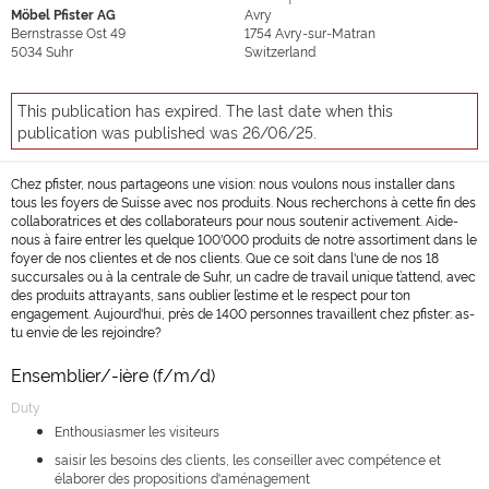
Möbel Pfister AG
Avry
Bernstrasse Ost 49
1754
Avry-sur-Matran
5034
Suhr
Switzerland
This publication has expired. The last date when this
publication was published was 26/06/25.
Chez pfister, nous partageons une vision: nous voulons nous installer dans
tous les foyers de Suisse avec nos produits. Nous recherchons à cette fin des
collaboratrices et des collaborateurs pour nous soutenir activement. Aide-
nous à faire entrer les quelque 100'000 produits de notre assortiment dans le
foyer de nos clientes et de nos clients. Que ce soit dans l'une de nos 18
succursales ou à la centrale de Suhr, un cadre de travail unique t’attend, avec
des produits attrayants, sans oublier l’estime et le respect pour ton
engagement. Aujourd'hui, près de 1400 personnes travaillent chez pfister: as-
tu envie de les rejoindre?
Ensemblier/-ière (f/m/d)
Duty
Enthousiasmer les visiteurs
saisir les besoins des clients, les conseiller avec compétence et
élaborer des propositions d'aménagement