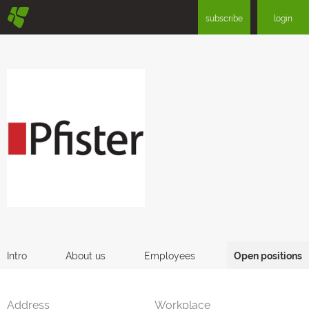
§
subscribe
login
Intro
About us
Employees
Open positions
Address
Workplace