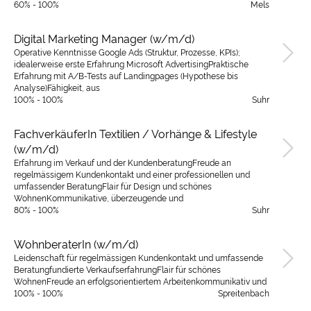
60% - 100%
Mels
Digital Marketing Manager (w/m/d)
Operative Kenntnisse Google Ads (Struktur, Prozesse, KPIs);
idealerweise erste Erfahrung Microsoft AdvertisingPraktische
Erfahrung mit A/B-Tests auf Landingpages (Hypothese bis
Analyse)Fähigkeit, aus
100% - 100%
Suhr
FachverkäuferIn Textilien / Vorhänge & Lifestyle
(w/m/d)
Erfahrung im Verkauf und der KundenberatungFreude an
regelmässigem Kundenkontakt und einer professionellen und
umfassender BeratungFlair für Design und schönes
WohnenKommunikative, überzeugende und
80% - 100%
Suhr
WohnberaterIn (w/m/d)
Leidenschaft für regelmässigen Kundenkontakt und umfassende
Beratungfundierte VerkaufserfahrungFlair für schönes
WohnenFreude an erfolgsorientiertem Arbeitenkommunikativ und
100% - 100%
Spreitenbach