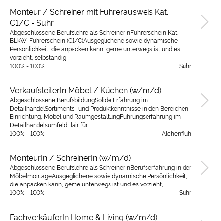
Monteur / Schreiner mit Führerausweis Kat.
C1/C - Suhr
Abgeschlossene Berufslehre als SchreinerInFührerschein Kat.
BLkW-Führerschein (C1/C)Ausgeglichene sowie dynamische
Persönlichkeit, die anpacken kann, gerne unterwegs ist und es
vorzieht, selbständig
100% - 100%
Suhr
VerkaufsleiterIn Möbel / Küchen (w/m/d)
Abgeschlossene BerufsbildungSolide Erfahrung im
DetailhandelSortiments- und Produktkenntnisse in den Bereichen
Einrichtung, Möbel und RaumgestaltungFührungserfahrung im
DetailhandelsumfeldFlair für
100% - 100%
Alchenflüh
MonteurIn / SchreinerIn (w/m/d)
Abgeschlossene Berufslehre als SchreinerInBerufserfahrung in der
MöbelmontageAusgeglichene sowie dynamische Persönlichkeit,
die anpacken kann, gerne unterwegs ist und es vorzieht,
100% - 100%
Suhr
FachverkäuferIn Home & Living (w/m/d)