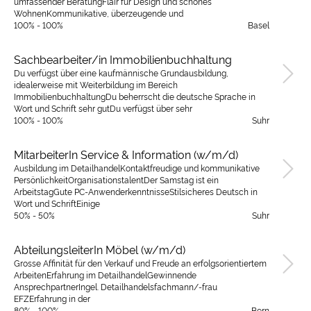
umfassender BeratungFlair für Design und schönes
WohnenKommunikative, überzeugende und
100% - 100%
Basel
Sachbearbeiter/in Immobilienbuchhaltung
Du verfügst über eine kaufmännische Grundausbildung,
idealerweise mit Weiterbildung im Bereich
ImmobilienbuchhaltungDu beherrscht die deutsche Sprache in
Wort und Schrift sehr gutDu verfügst über sehr
100% - 100%
Suhr
MitarbeiterIn Service & Information (w/m/d)
Ausbildung im DetailhandelKontaktfreudige und kommunikative
PersönlichkeitOrganisationstalentDer Samstag ist ein
ArbeitstagGute PC-AnwenderkenntnisseStilsicheres Deutsch in
Wort und SchriftEinige
50% - 50%
Suhr
AbteilungsleiterIn Möbel (w/m/d)
Grosse Affinität für den Verkauf und Freude an erfolgsorientiertem
ArbeitenErfahrung im DetailhandelGewinnende
AnsprechpartnerIngel. Detailhandelsfachmann/-frau
EFZErfahrung in der
80% - 100%
Bern