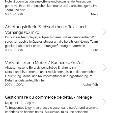
NotenZudem bist du eine offene und gewinnende Person, die
gerne mit ihren Mitmenschen kommuniziertDu arbeitest gerne im
Team und bist
100% - 100%
Mels
AbteilungsleiterIn Fachsortimente Textil und
Vorhänge (w/m/d)
Du bist ein Teamplayer, aufgeschlossen und kundenorientiertWir
sprechen auch alle Quereinsteiger an, die bereits ein kleines Team
geleitet haben oder erste Führungserfahrungen sammeln
100% - 100%
Suhr
VerkaufsleiterIn Möbel / Küchen (w/m/d)
Abgeschlossene BerufsbildungSolide Erfahrung im
DetailhandelSortiments- und Produktkenntnisse in den Bereichen
Einrichtung, Möbel und RaumgestaltungFührungserfahrung im
DetailhandelsumfeldFlair für
100% - 100%
Alchenflüh
Gestionnaire du commerce de détail - ménage
(apprentissage)
Tu fréquentes le gymnase, l'école secondaire ou d'arrondissement
et obtiens de bonnes notes · Au surplus, tu es une personne