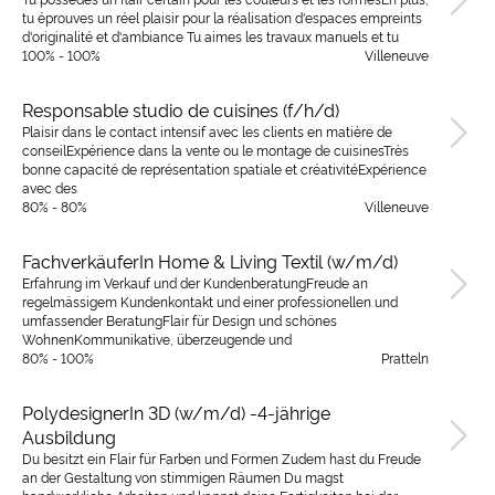
tu éprouves un réel plaisir pour la réalisation d'espaces empreints
d'originalité et d'ambiance Tu aimes les travaux manuels et tu
100% - 100%
Villeneuve
Responsable studio de cuisines (f/h/d)
Plaisir dans le contact intensif avec les clients en matière de
conseilExpérience dans la vente ou le montage de cuisinesTrès
bonne capacité de représentation spatiale et créativitéExpérience
avec des
80% - 80%
Villeneuve
FachverkäuferIn Home & Living Textil (w/m/d)
Erfahrung im Verkauf und der KundenberatungFreude an
regelmässigem Kundenkontakt und einer professionellen und
umfassender BeratungFlair für Design und schönes
WohnenKommunikative, überzeugende und
80% - 100%
Pratteln
PolydesignerIn 3D (w/m/d) -4-jährige
Ausbildung
Du besitzt ein Flair für Farben und Formen Zudem hast du Freude
an der Gestaltung von stimmigen Räumen Du magst