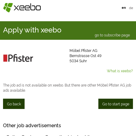
§
xeebo
en
de
Apply with xeebo
go to subscribe page
Möbel Pfister AG
Bernstrasse Ost 49
5034 Suhr
What is xeebo?
The job ad is not available on xeebo. But there are other Möbel Pfister AG job
ads available.
Go back
Go to start page
Other job advertisements