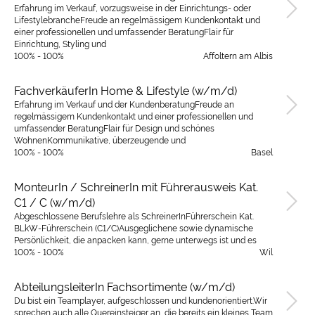
Erfahrung im Verkauf, vorzugsweise in der Einrichtungs- oder
LifestylebrancheFreude an regelmässigem Kundenkontakt und
einer professionellen und umfassender BeratungFlair für
Einrichtung, Styling und
100% - 100%
Affoltern am Albis
FachverkäuferIn Home & Lifestyle (w/m/d)
Erfahrung im Verkauf und der KundenberatungFreude an
regelmässigem Kundenkontakt und einer professionellen und
umfassender BeratungFlair für Design und schönes
WohnenKommunikative, überzeugende und
100% - 100%
Basel
MonteurIn / SchreinerIn mit Führerausweis Kat.
C1 / C (w/m/d)
Abgeschlossene Berufslehre als SchreinerInFührerschein Kat.
BLkW-Führerschein (C1/C)Ausgeglichene sowie dynamische
Persönlichkeit, die anpacken kann, gerne unterwegs ist und es
100% - 100%
Wil
AbteilungsleiterIn Fachsortimente (w/m/d)
Du bist ein Teamplayer, aufgeschlossen und kundenorientiert.Wir
sprechen auch alle Quereinsteiger an, die bereits ein kleines Team