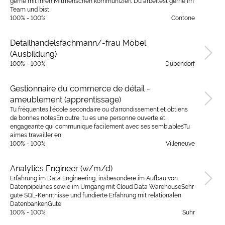
gerne mit ihren Mitmenschen kommuniziert Du arbeitest gerne im
Team und bist
100% - 100%
Contone
Detailhandelsfachmann/-frau Möbel
(Ausbildung)
100% - 100%
Dübendorf
Gestionnaire du commerce de détail -
ameublement (apprentissage)
Tu fréquentes l'école secondaire ou d'arrondissement et obtiens
de bonnes notesEn outre, tu es une personne ouverte et
engageante qui communique facilement avec ses semblablesTu
aimes travailler en
100% - 100%
Villeneuve
Analytics Engineer (w/m/d)
Erfahrung im Data Engineering, insbesondere im Aufbau von
Datenpipelines sowie im Umgang mit Cloud Data WarehouseSehr
gute SQL-Kenntnisse und fundierte Erfahrung mit relationalen
DatenbankenGute
100% - 100%
Suhr