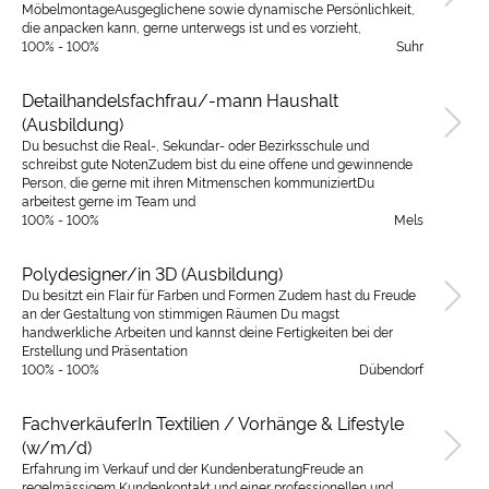
MöbelmontageAusgeglichene sowie dynamische Persönlichkeit,
die anpacken kann, gerne unterwegs ist und es vorzieht,
100% - 100%
Suhr
Detailhandelsfachfrau/-mann Haushalt
(Ausbildung)
Du besuchst die Real-, Sekundar- oder Bezirksschule und
schreibst gute NotenZudem bist du eine offene und gewinnende
Person, die gerne mit ihren Mitmenschen kommuniziertDu
arbeitest gerne im Team und
100% - 100%
Mels
Polydesigner/in 3D (Ausbildung)
Du besitzt ein Flair für Farben und Formen Zudem hast du Freude
an der Gestaltung von stimmigen Räumen Du magst
handwerkliche Arbeiten und kannst deine Fertigkeiten bei der
Erstellung und Präsentation
100% - 100%
Dübendorf
FachverkäuferIn Textilien / Vorhänge & Lifestyle
(w/m/d)
Erfahrung im Verkauf und der KundenberatungFreude an
regelmässigem Kundenkontakt und einer professionellen und