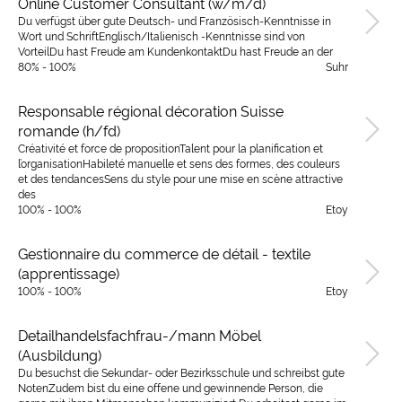
Online Customer Consultant (w/m/d)
Du verfügst über gute Deutsch- und Französisch-Kenntnisse in
Wort und SchriftEnglisch/Italienisch -Kenntnisse sind von
VorteilDu hast Freude am KundenkontaktDu hast Freude an der
80% - 100%
Suhr
Responsable régional décoration Suisse
romande (h/fd)
Créativité et force de propositionTalent pour la planification et
l’organisationHabileté manuelle et sens des formes, des couleurs
et des tendancesSens du style pour une mise en scène attractive
des
100% - 100%
Etoy
Gestionnaire du commerce de détail - textile
(apprentissage)
100% - 100%
Etoy
Detailhandelsfachfrau-/mann Möbel
(Ausbildung)
Du besuchst die Sekundar- oder Bezirksschule und schreibst gute
NotenZudem bist du eine offene und gewinnende Person, die