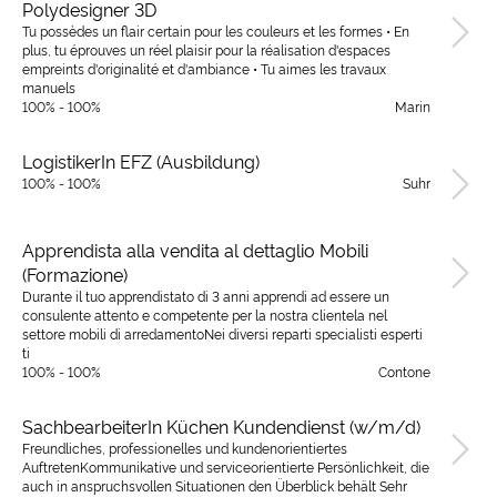
Polydesigner 3D
Tu possèdes un flair certain pour les couleurs et les formes • En
plus, tu éprouves un réel plaisir pour la réalisation d'espaces
empreints d'originalité et d'ambiance • Tu aimes les travaux
manuels
100% - 100%
Marin
LogistikerIn EFZ (Ausbildung)
100% - 100%
Suhr
Apprendista alla vendita al dettaglio Mobili
(Formazione)
Durante il tuo apprendistato di 3 anni apprendi ad essere un
consulente attento e competente per la nostra clientela nel
settore mobili di arredamentoNei diversi reparti specialisti esperti
ti
100% - 100%
Contone
SachbearbeiterIn Küchen Kundendienst (w/m/d)
Freundliches, professionelles und kundenorientiertes
AuftretenKommunikative und serviceorientierte Persönlichkeit, die
auch in anspruchsvollen Situationen den Überblick behält Sehr