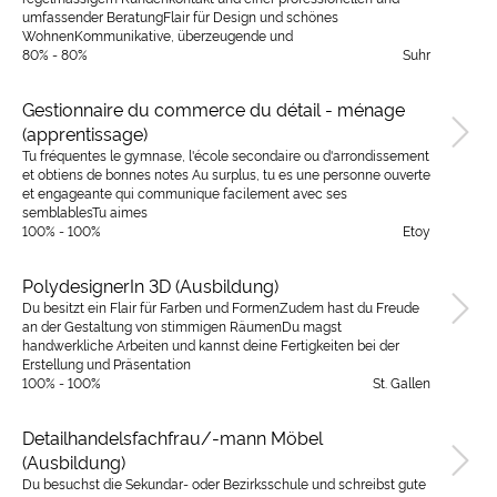
umfassender BeratungFlair für Design und schönes
WohnenKommunikative, überzeugende und
80% - 80%
Suhr
Gestionnaire du commerce du détail - ménage
(apprentissage)
Tu fréquentes le gymnase, l'école secondaire ou d'arrondissement
et obtiens de bonnes notes Au surplus, tu es une personne ouverte
et engageante qui communique facilement avec ses
semblablesTu aimes
100% - 100%
Etoy
PolydesignerIn 3D (Ausbildung)
Du besitzt ein Flair für Farben und FormenZudem hast du Freude
an der Gestaltung von stimmigen RäumenDu magst
handwerkliche Arbeiten und kannst deine Fertigkeiten bei der
Erstellung und Präsentation
100% - 100%
St. Gallen
Detailhandelsfachfrau/-mann Möbel
(Ausbildung)
Du besuchst die Sekundar- oder Bezirksschule und schreibst gute