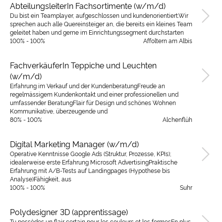
AbteilungsleiterIn Fachsortimente (w/m/d)
Du bist ein Teamplayer, aufgeschlossen und kundenorientiert.Wir
sprechen auch alle Quereinsteiger an, die bereits ein kleines Team
geleitet haben und gerne im Einrichtungssegment durchstarten
100% - 100%
Affoltern am Albis
FachverkäuferIn Teppiche und Leuchten
(w/m/d)
Erfahrung im Verkauf und der KundenberatungFreude an
regelmässigem Kundenkontakt und einer professionellen und
umfassender BeratungFlair für Design und schönes Wohnen
Kommunikative, überzeugende und
80% - 100%
Alchenflüh
Digital Marketing Manager (w/m/d)
Operative Kenntnisse Google Ads (Struktur, Prozesse, KPIs);
idealerweise erste Erfahrung Microsoft AdvertisingPraktische
Erfahrung mit A/B-Tests auf Landingpages (Hypothese bis
Analyse)Fähigkeit, aus
100% - 100%
Suhr
Polydesigner 3D (apprentissage)
Tu possèdes un flair certain pour les couleurs et les formesEn plus,