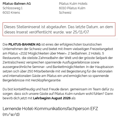
Pilatus-Bahnen AG
Pilatus Kulm Hotels
Schlossweg 1
6010
Pilatus Kulm
6010
Kriens
Schweiz
Dieses Stelleninserat ist abgelaufen. Das letzte Datum, an dem
dieses Inserat veröffentlicht wurde, war 25/11/07.
Die
PILATUS-BAHNEN AG
ist eines der erfolgreichsten touristischen
Unternehmen der Schweiz und bietet mit ihrem vielseitigen Freizeitangebot
am Pilatus «2132 Möglichkeiten über Meer». 2 Seilbahnen, 2 Hotels, 5
Restaurants, die steilste Zahnradbahn der Welt und der grösste Seilpark der
Zentralschweiz versprechen spannende Ausflugserlebnisse sowie
aussergewöhnliche Seminar- und Bankettmöglichkeiten. In der Hauptsaison
setzen sich über 250 Mitarbeitende mit viel Begeisterung für die nationalen
und internationalen Gäste am Pilatus ein und ermöglichen so spannende
Bergerlebnisse mit Herzklopfengarantie.
Du bist kontaktfreudig und hast Freude daran, gemeinsam im Team dafür zu
sorgen, dass sich unsere Gäste auf Pilatus Kulm rundum wohl fühlen? Dann
bewirb dich jetzt mit
Lehrbeginn August 2026
als
Lernende Hotel-Kommunikationsfachperson EFZ
(m/w/d)