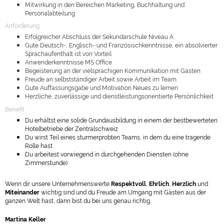
Mitwirkung in den Bereichen Marketing, Buchhaltung und
Personalabteilung
Anforderung
Erfolgreicher Abschluss der Sekundarschule Niveau A
Gute Deutsch-, Englisch- und Französischkenntnisse, ein absolvierter
Sprachaufenthalt ist von Vorteil
Anwenderkenntnisse MS Office
Begeisterung an der vielsprachigen Kommunikation mit Gästen
Freude an selbstständiger Arbeit sowie Arbeit im Team
Gute Auffassungsgabe und Motivation Neues zu lernen
Herzliche, zuverlässige und dienstleistungsorientierte Persönlichkeit
Benefit
Du erhältst eine solide Grundausbildung in einem der bestbewerteten
Hotelbetriebe der Zentralschweiz
Du wirst Teil eines sturmerprobten Teams, in dem du eine tragende
Rolle hast
Du arbeitest vorwiegend in durchgehenden Diensten (ohne
Zimmerstunde)
Wenn dir unsere Unternehmenswerte
Respektvoll
,
Ehrlich
,
Herzlich
und
Miteinander
wichtig sind und du Freude am Umgang mit Gästen aus der
ganzen Welt hast, dann bist du bei uns genau richtig.
Martina Keller