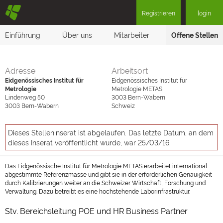
§
Registrieren
login
Einführung
Über uns
Mitarbeiter
Offene Stellen
Adresse
Arbeitsort
Eidgenössisches Institut für
Eidgenössisches Institut für
Metrologie
Metrologie METAS
Lindenweg 50
3003
Bern-Wabern
3003
Bern-Wabern
Schweiz
Dieses Stelleninserat ist abgelaufen. Das letzte Datum, an dem
dieses Inserat veröffentlicht wurde, war 25/03/16.
Das Eidgenössische Institut für Metrologie METAS erarbeitet international
abgestimmte Referenzmasse und gibt sie in der erforderlichen Genauigkeit
durch Kalibrierungen weiter an die Schweizer Wirtschaft, Forschung und
Verwaltung. Dazu betreibt es eine hochstehende Laborinfrastruktur.
Stv. Bereichsleitung POE und HR Business Partner