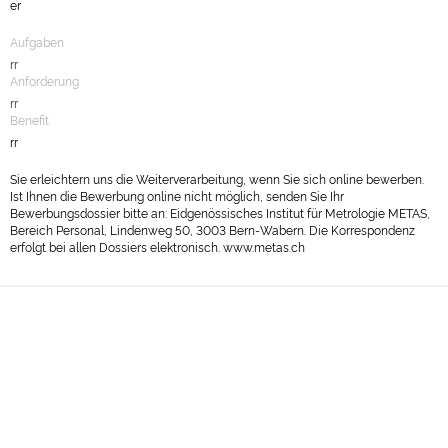
er
Aufgaben
rr
Anforderung
rr
Benefit
rr
Sie erleichtern uns die Weiterverarbeitung, wenn Sie sich online bewerben.
Ist Ihnen die Bewerbung online nicht möglich, senden Sie Ihr
Bewerbungsdossier bitte an: Eidgenössisches Institut für Metrologie METAS,
Bereich Personal, Lindenweg 50, 3003 Bern-Wabern. Die Korrespondenz
erfolgt bei allen Dossiers elektronisch. www.metas.ch