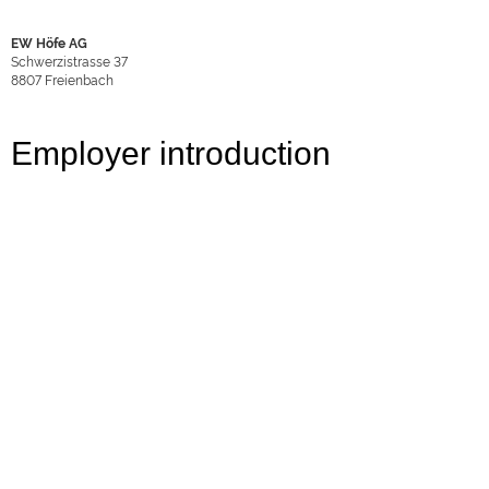
EW Höfe AG
Schwerzistrasse 37
8807
Freienbach
Employer introduction