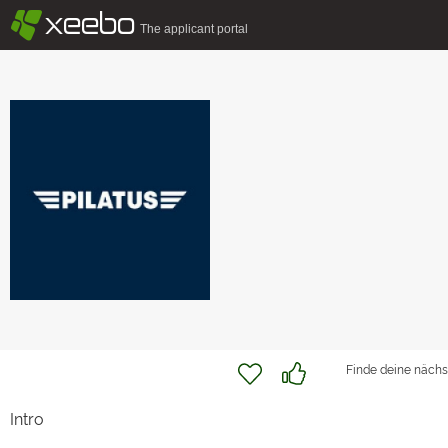
§
xeebo
The applicant portal
Finde deine nächs
Intro