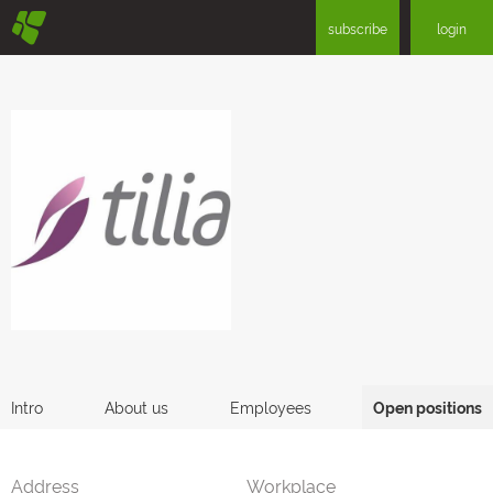
§
subscribe
login
Intro
About us
Employees
Open positions
Address
Workplace