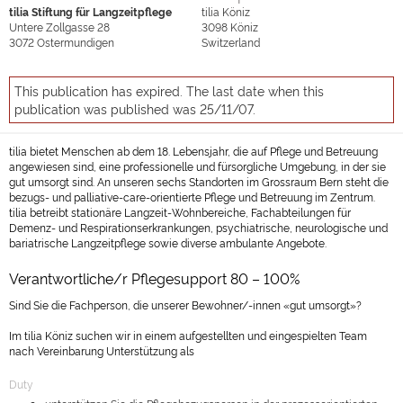
tilia Stiftung für Langzeitpflege
tilia Köniz
Untere Zollgasse 28
3098
Köniz
3072
Ostermundigen
Switzerland
This publication has expired. The last date when this
publication was published was 25/11/07.
tilia bietet Menschen ab dem 18. Lebensjahr, die auf Pflege und Betreuung
angewiesen sind, eine professionelle und fürsorgliche Umgebung, in der sie
gut umsorgt sind. An unseren sechs Standorten im Grossraum Bern steht die
bezugs- und palliative-care-orientierte Pflege und Betreuung im Zentrum.
tilia betreibt stationäre Langzeit-Wohnbereiche, Fachabteilungen für
Demenz- und Respirationserkrankungen, psychiatrische, neurologische und
bariatrische Langzeitpflege sowie diverse ambulante Angebote.
Verantwortliche/r Pflegesupport 80 – 100%
Sind Sie die Fachperson, die unserer Bewohner/-innen «gut umsorgt»?
Im tilia Köniz suchen wir in einem aufgestellten und eingespielten Team
nach Vereinbarung Unterstützung als
Duty