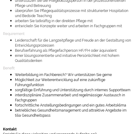
unterstützen Sie die Pflegebezugsperson in der prozessorientierten
Pflege und Betreuung
überprüfen Sie Pflegequalitätsprozesse mit strukturierter Hospitation
und Bedside Teaching
arbeiten Sie tatkräftig in der direkten Pflege mit
entwickeln Sie Konzepte weiter und arbeiten in Fachgruppen mit
Requirement
Leidenschaft für die Langzeitpflege und Freude an der Gestaltung von
Entwicklungsprozessen
Berufserfahrung als Pflegefachperson HF/FH oder äquivalent
einer lösungsorientierte und initiative Persönlichkeit mit hohem
Qualitätsdenken
Benefit
Weiterbildung im Fachbereich? Wir unterstützen Sie gerne
Möglichkeit zur Weiterentwicklung auf eine zukünftige
Führungsfunktion
sorgfältige Einführung und Unterstützung durch internes Supportteam
interdisziplinäre Zusammenarbeit und regelmässiger Austausch in
Fachgruppen
fortschrittliche Anstellungsbedingungen und ein gutes Arbeitsklima
betriebliches Gesundheitsmanagement und attraktive Angebote im
tilia Gesundheitspass
Kontakt
Spricht Sie diese vielseitige und spannende Aufgabe an?