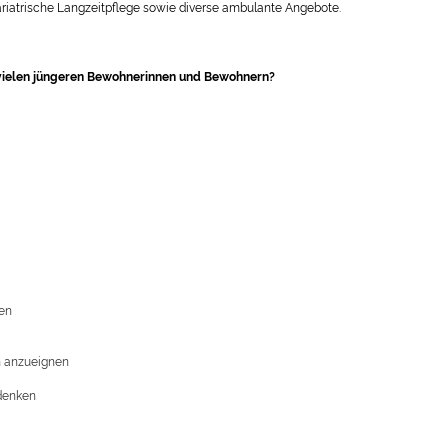
riatrische Langzeitpflege sowie diverse ambulante Angebote.
 vielen jüngeren Bewohnerinnen und Bewohnern
?
sen
n anzueignen
sdenken