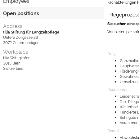
Employees
Fachabteilungen f
Open positions
Pflegeprozes
Sie suchen eine 
Address
Wir bieten per sof
tilia Stiftung für Langzeitpflege
Untere Zollgasse 28
3072
Ostermundigen
Workplace
Duty
tilia Wittigkofen
Ganzheitli
3015
Bern
Hauptveran
Switzerland
Förderung 
Gewährleis
Umsetzung 
Requirement
Leidenscha
Dipl. Pfle
Weiterbildu
Fundierte 
Sehr gute 
Verantwort
Benefit
Abwechslun