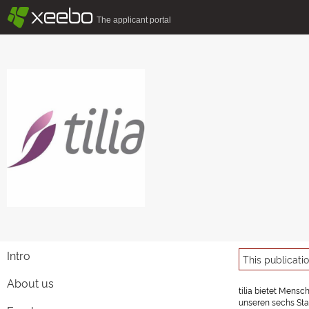
§
xeebo
The applicant portal
Intro
This publicati
About us
tilia bietet Mensc
unseren sechs Stan