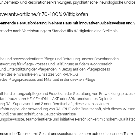
ür Demenz- und Respirationserkrankungen, psychiatrische, neurologische und ba
sverantwortliche/r 70-100% Wittigkofen
spannende Herausforderung
i
n einem Haus mit innovativen Arbeitsweisen und
ort oder nach Vereinbarung am Standort tilia Wittigkofen eine Stelle als
che und prozessorientierte Pflege und Betreuung unserer Bewohnenden
twortung für Pflege-Prozess und Fallführung auf dem Wohnbereich
und Unterstützung der Pflegenden in Bezug auf den Pflegeprozess
ten des einwandfreien Einsatzes von RAI/RUG
des Pflegeprozesses und Mitarbeit in der direkten Pflege
ft für die Langzeitpflege und Freude an der Gestaltung von Entwicklungsprozes
gefachfrau/mann HF / FH (DN II, AKP oder SRK-anerkanntes Diplom)
ng RAI-Supervisor 1 und 2 oder Bereitschaft, diese zu absolvieren
Erfahrung bei der Anwendung von RAI/RUG oder Bereitschaft, sich dieses Wisse
mündliche und schriftliche Deutschkenntnisse
ungsbewusste, teamorientierte und initiative Persönlichkeit mit hohem Qualität
gsreiche Tätigkeit mit Gestaltungsspielraum in einem aufgeschlossenen Team