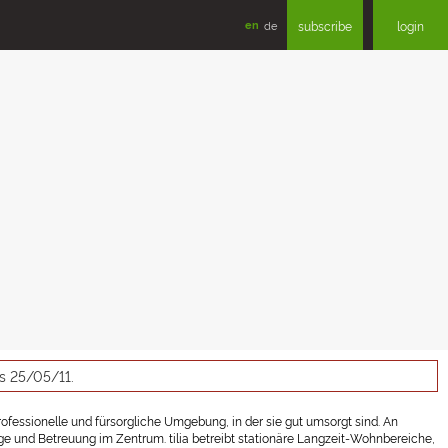
en
de
subscribe
login
as 25/05/11.
ofessionelle und fürsorgliche Umgebung, in der sie gut umsorgt sind. An
ge und Betreuung im Zentrum. tilia betreibt stationäre Langzeit-Wohnbereiche,