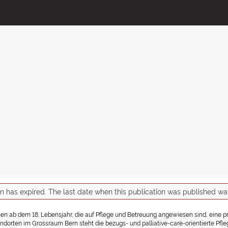
on has expired. The last date when this publication was published w
hen ab dem 18. Lebensjahr, die auf Pflege und Betreuung angewiesen sind, eine pr
dorten im Grossraum Bern steht die bezugs- und palliative-care-orientierte Pfle