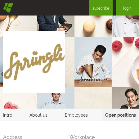
§
subscribe
login
Intro
About us
Employees
Open positions
Address
Workplace