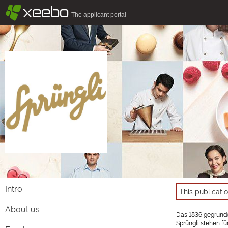
§
xeebo
The applicant portal
Intro
This publicati
About us
Das 1836 gegründe
Sprüngli stehen fü