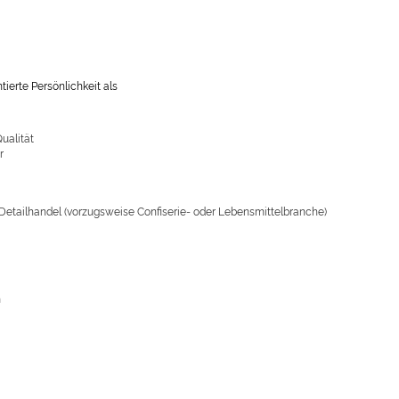
ierte Persönlichkeit als
ualität
r
Detailhandel (vorzugsweise Confiserie- oder Lebensmittelbranche)
n