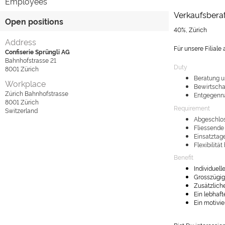
Employees
Verkaufsberat
Open positions
40%, Zürich
Address
Für unsere Filiale
Confiserie Sprüngli AG
Bahnhofstrasse 21
Duty
8001
Zürich
Beratung u
Workplace
Bewirtscha
Zürich Bahnhofstrasse
Entgegenna
8001
Zürich
Requirement
Switzerland
Abgeschlos
Fliessende
Einsatztag
Flexibilitä
Benefit
Individuel
Grosszügig
Zusätzlich
Ein lebhaf
Ein motivie