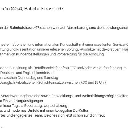
er*in (40%), Bahnhofstrasse 67
 an der Bahnhofstrasse 67 suchen wir nach Vereinbarung eine dienstleistungsorient
nserer nationalen und internationalen Kundschaft mit einer exzellenten Service-Q
ftung und Präsentation unserer erlesenen Sprüngli-Produkte mit dekorativem Flai
hme von Kundenbestellungen und Vorbereitung für die Abholung
sene Ausbildung als Detailhandelsfachfrau EFZ und/oder Verkaufserfahrung im 
 Deutsch- und Englischkenntnisse
e zwischen Donnerstag und Samstag
t bezüglich Arbeitszeiten (Schichteinsätze zwischen 7.00 und 19 Uhr)
le Verantwortungsbereiche sowie Entwicklungs- und Weiterbildungsmöglichkeite
e Einkaufsvergünstigungen
er freier Tag als Geburtstagswertschätzung
tes und modernes Umfeld mit einer kollegialen Du-Kultur
rtes und engagiertes Team, welches sich jetzt schon auf dich freut