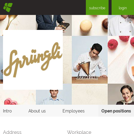
§
subscribe
login
Intro
About us
Employees
Open positions
Address
Workplace