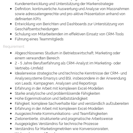
Kundenentwicklung und Unterstützung der Markenstrategie
Definition, kontinuierliche Auswertung und Analyse von Massnahmen
sowie adressatengerechte und pro-aktive Präsentation anhand von
definierten KPI's
Entwicklung von Berichten und Dashboards zur Unterstützung von
Geschäftsentscheidungen
Schulung von Mitarbeitenden im effektiven Einsatz von CRM-Tools
Führung eines Teammitglieds
Requirement
Abgeschlossenes Studium in Betriebswirtschaft, Marketing oder
einem verwandten Bereich
2 - 5 Jahre Berufserfahrung als CRM-Analyst im Marketing- oder
Vertriebs-Umfeld
Idealerweise strategische und technische Kenntnisse der CRM- und
Analysesysteme Emarsys und BSI, insbesondere in der Anwendung
von Leads, Kampagnen, Analysen und Reportings
Erfahrung in der Arbeit mit komplexen Excel-Modellen
Starke analytische und problemlösende Fähigkeiten
Hohe Eigenmotivation und Selbstständigkeit
Fähigkeit, komplexe Sachverhalte klar und verständlich aufzubereiten
Erfahrung in der Arbeit mit komplexen Excel-Modellen
Ausgezeichnete Kommunikations- und Teamfähigkeiten
Zielorientierte, strukturierte und pragmatische Arbeitsweise
Ausgeprägtes Verständnis für technische Prozesse
Verständnis für Marketingmetriken wie Konversionsraten,