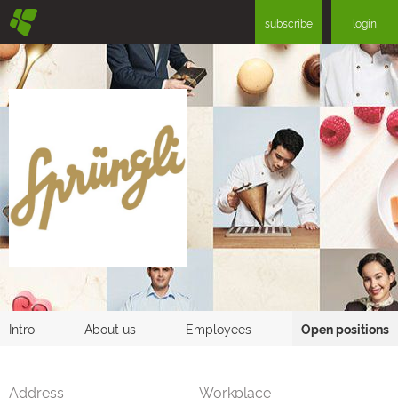
§
subscribe
login
Intro
About us
Employees
Open positions
Address
Workplace