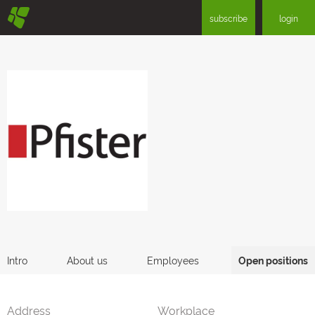
§
subscribe
login
Intro
About us
Employees
Open positions
Address
Workplace