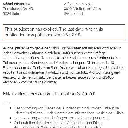
Möbel Pfister AG
Affoltern am Albis
Bernstrasse Ost 49
8910
Affoltern am Albis
5034
Suhr
Switzerland
This publication has expired. The last date when this
publication was published was 25/12/31.
Wir bei pfister verfolgen eine Vision: Wir möchten mit unseren Produkten in
jedes Schweizer Zuhause einziehen. Dafür suchen wir tatkräftige
Unterstützung. Hilf uns, die rund 100'000 Produkte unseres Sortiments ins
Zuhause unserer Kundinnen und Kunden zu bringen. Ob in einer der 18
Filialen oder in der Zentrale in Suhr: Dich erwartet ein einmaliges Umfeld, die
Arbeit mit ansprechenden Produkten und nicht zuletzt Wertschätzung und
Respekt für deinen Einsatz. Bei pfister arbeiten heute schon rund 1'400
Personen - kommst du bald dazu?
MitarbeiterIn Service & Information (w/m/d)
Duty
Beantwortung von Fragen der Kundschaft rund um den Einkauf bei
Pfister im direkten Kundenkontakt am Informations-Desk in der Filiale
Beantwortung von Kundenfragen am Telefon und per E-Mail
Sicherstellen der administrativen Aufgaben in der Filiale
(Korrespondenz, Preisetiketten, Kundendienstfälle etc.)