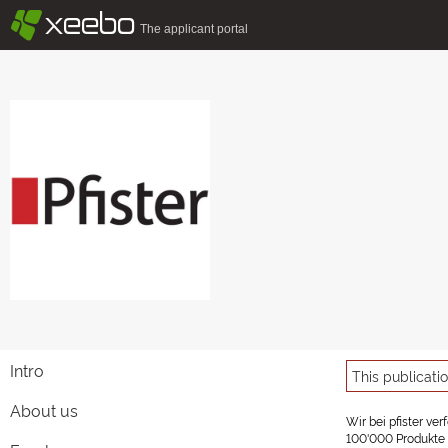
§
xeebo
The applicant portal
Intro
This publicati
About us
Wir bei pfister ve
100'000 Produkte u