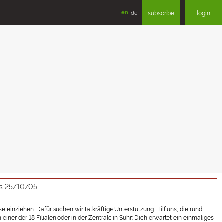
en
de
subscribe
login
as 25/10/05.
 einziehen. Dafür suchen wir tatkräftige Unterstützung. Hilf uns, die rund
er der 18 Filialen oder in der Zentrale in Suhr: Dich erwartet ein einmaliges