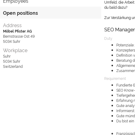
Employees
Umfeld, die Arbei
du bald dazu?
Open positions
Zur Verstärkung u
Address
SEO Manager
Möbel Pfister AG
Bernstrasse Ost 49
Duty
5034
Suhr
Potenziale
Workplace
Konzepters
Definition
Suhr
Beratung d
5034
Suhr
Allgemeine
Switzerland
Zusammenar
Requirement
Fundierte 
SEO Know-h
Tiefergehen
Erfahrung 
Gute analy
Informiers
Gute mündl
Du bist ein
Französisc