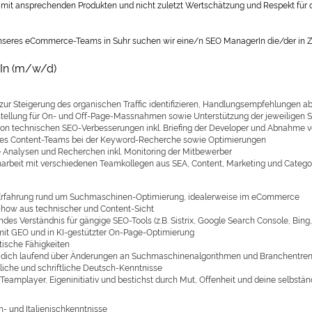
t mit ansprechenden Produkten und nicht zuletzt Wertschätzung und Respekt für d
nseres eCommerce-Teams in Suhr suchen wir eine/n SEO ManagerIn die/der in Z
In (m/w/d)
 zur Steigerung des organischen Traffic identifizieren, Handlungsempfehlungen a
tellung für On- und Off-Page-Massnahmen sowie Unterstützung der jeweiligen S
 von technischen SEO-Verbesserungen inkl. Briefing der Developer und Abnahme 
es Content-Teams bei der Keyword-Recherche sowie Optimierungen
 Analysen und Recherchen inkl. Monitoring der Mitbewerber
beit mit verschiedenen Teamkollegen aus SEA, Content, Marketing und Cate
Erfahrung rund um Suchmaschinen-Optimierung, idealerweise im eCommerce
ow aus technischer und Content-Sicht
des Verständnis für gängige SEO-Tools (z.B. Sistrix, Google Search Console, Bing
mit GEO und in KI-gestützter On-Page-Optimierung
tische Fähigkeiten
t dich laufend über Änderungen an Suchmaschinenalgorithmen und Branchentre
iche und schriftliche Deutsch-Kenntnisse
 Teamplayer, Eigeninitiativ und bestichst durch Mut, Offenheit und deine selbstä
h- und Italienischkenntnisse