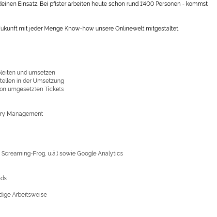
einen Einsatz. Bei pfister arbeiten heute schon rund 1'400 Personen - kommst
ukunft mit jeder Menge Know-how unsere Onlinewelt mitgestaltet.
bleiten und umsetzen
tellen in der Umsetzung
von umgesetzten Tickets
gory Management
, Screaming-Frog, u.ä.) sowie Google Analytics
nds
ndige Arbeitsweise