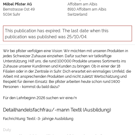
Möbel Pfister AG
Affoltern am Albis
Bernstrasse Ost 49
8910
Affoltern am Albis
5034
Suhr
Switzerland
This publication has expired. The last date when this
publication was published was 25/10/04.
Wir bei pfister verfolgen eine Vision: Wir möchten mit unseren Produkten in
jedes Schweizer Zuhause einziehen. Dafür suchen wir tatkräftige
Unterstützung. Hilf uns, die rund 100'000 Produkte unseres Sortiments ins
Zuhause unserer Kundinnen und Kunden zu bringen. Ob in einer der 18
Filialen oder in der Zentrale in Suhr: Dich erwartet ein einmaliges Umfeld, die
Arbeit mit ansprechenden Produkten und nicht zuletzt Wertschätzung und
Respekt für deinen Einsatz. Bei pfister arbeiten heute schon rund 1'400
Personen - kommst du bald dazu?
Für den Lehrbeginn 2026 suchen wir eine/n
Detailhandelsfachfrau/-mann Textil (Ausbildung)
Fachrichtung: Textil -3- jährige Ausbildung
Duty