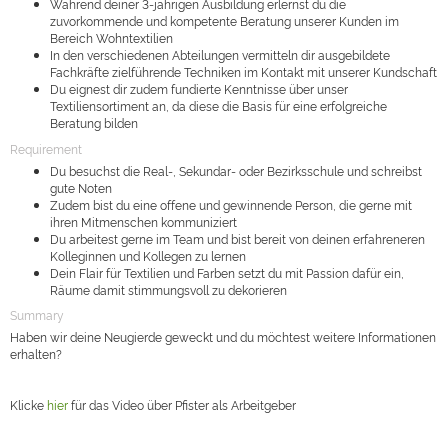
Während deiner 3-jährigen Ausbildung erlernst du die
zuvorkommende und kompetente Beratung unserer Kunden im
Bereich Wohntextilien
In den verschiedenen Abteilungen vermitteln dir ausgebildete
Fachkräfte zielführende Techniken im Kontakt mit unserer Kundschaft
Du eignest dir zudem fundierte Kenntnisse über unser
Textiliensortiment an, da diese die Basis für eine erfolgreiche
Beratung bilden
Requirement
Du besuchst die Real-, Sekundar- oder Bezirksschule und schreibst
gute Noten
Zudem bist du eine offene und gewinnende Person, die gerne mit
ihren Mitmenschen kommuniziert
Du arbeitest gerne im Team und bist bereit von deinen erfahreneren
Kolleginnen und Kollegen zu lernen
Dein Flair für Textilien und Farben setzt du mit Passion dafür ein,
Räume damit stimmungsvoll zu dekorieren
Summary
Haben wir deine Neugierde geweckt und du möchtest weitere Informationen
erhalten?
Klicke
hier
für das Video über Pfister als Arbeitgeber