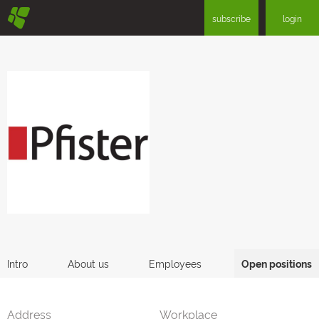
§
subscribe
login
Intro
About us
Employees
Open positions
Address
Workplace