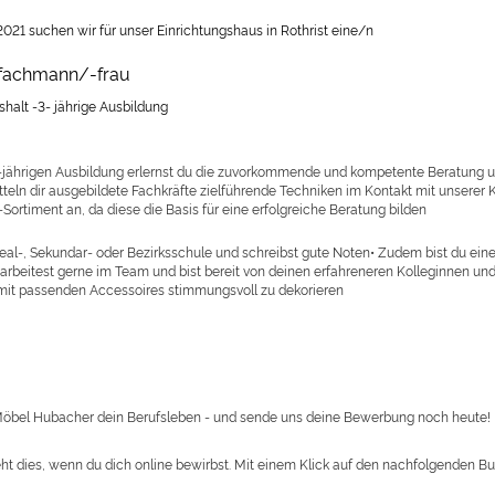
2021 suchen wir für unser Einrichtungshaus in Rothrist eine/n
sfachmann/-frau
halt -3- jährige Ausbildung
jährigen Ausbildung erlernst du die zuvorkommende und kompetente Beratung u
tteln dir ausgebildete Fachkräfte zielführende Techniken im Kontakt mit unserer
ortiment an, da diese die Basis für eine erfolgreiche Beratung bilden
eal-, Sekundar- oder Bezirksschule und schreibst gute Noten• Zudem bist du ei
rbeitest gerne im Team und bist bereit von deinen erfahreneren Kolleginnen und 
mit passenden Accessoires stimmungsvoll zu dekorieren
öbel Hubacher dein Berufsleben - und sende uns deine Bewerbung noch heute!
ht dies, wenn du dich online bewirbst. Mit einem Klick auf den nachfolgenden B