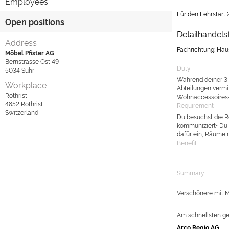
Employees
Für den Lehrstart 
Open positions
Detailhandel
Address
Fachrichtung: Haus
Möbel Pfister AG
Bernstrasse Ost 49
Duty
5034
Suhr
Während deiner 3-
Workplace
Abteilungen vermi
Rothrist
Wohnaccessoires-S
4852
Rothrist
Requirement
Switzerland
Du besuchst die R
kommuniziert• Du a
dafür ein, Räume 
Benefit
.
Summary
Verschönere mit M
Am schnellsten ge
Arco Regio AG