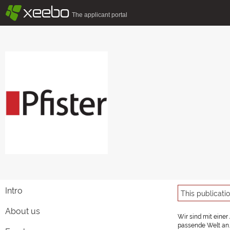
§
xeebo
The applicant portal
Intro
This publicati
About us
Wir sind mit eine
passende Welt an.