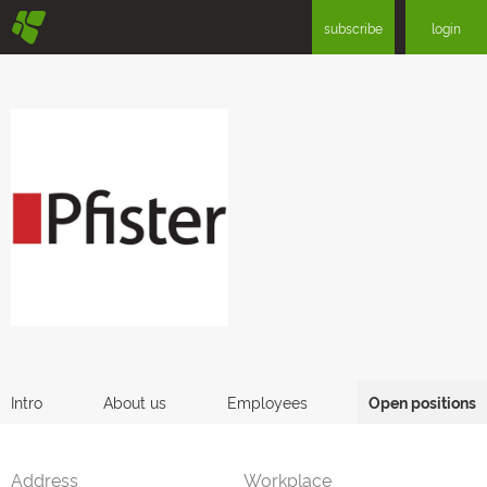
§
subscribe
login
Intro
About us
Employees
Open positions
Address
Workplace