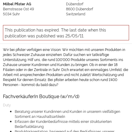
Möbel Pfister AG
Dübendorf
Bernstrasse Ost 49
8600
Dübendorf
5034
Suhr
Switzerland
This publication has expired. The last date when this
publication was published was 25/05/11.
Wir bei pfister verfolgen eine Vision: Wir möchten mit unseren Produkten in
jedes Schweizer Zuhause einziehen. Dafür suchen wir tatkräftige
Unterstützung. Hilf uns, die rund 100'000 Produkte unseres Sortiments ins
Zuhause unserer Kundinnen und Kunden zu bringen. Ob in einer der 18
Filialen oder in der Zentrale in Suhr: Dich erwartet ein einmaliges Umfeld, die
Arbeit mit ansprechenden Produkten und nicht zuletzt Wertschätzung und
Respekt für deinen Einsatz. Bei pfister arbeiten heute schon rund 1'400
Personen - kommst du bald dazu?
FachverkäuferIn Boutique (w/m/d)
Duty
Beratung unserer Kundinnen und Kunden in unserem vielfältigen
Sortiment an Haushaltsartikeln
Erfassen der Kundenbedürfnisse mittels einer strukturierten
Bedarfsabklärung
Produktpräsentation, basierend auf den Bedürfnisses unserer