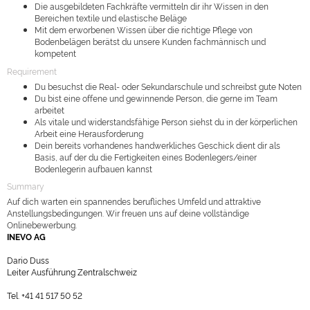
Die ausgebildeten Fachkräfte vermitteln dir ihr Wissen in den
Bereichen textile und elastische Beläge
Mit dem erworbenen Wissen über die richtige Pflege von
Bodenbelägen berätst du unsere Kunden fachmännisch und
kompetent
Requirement
Du besuchst die Real- oder Sekundarschule und schreibst gute Noten
Du bist eine offene und gewinnende Person, die gerne im Team
arbeitet
Als vitale und widerstandsfähige Person siehst du in der körperlichen
Arbeit eine Herausforderung
Dein bereits vorhandenes handwerkliches Geschick dient dir als
Basis, auf der du die Fertigkeiten eines Bodenlegers/einer
Bodenlegerin aufbauen kannst
Summary
Auf dich warten ein spannendes berufliches Umfeld und attraktive
Anstellungsbedingungen. Wir freuen uns auf deine vollständige
Onlinebewerbung.
INEVO AG
Dario Duss
Leiter Ausführung Zentralschweiz
Tel. +41 41 517 50 52