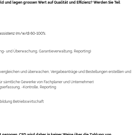
d und legen grossen Wert auf Qualität und Effizienz? Werden Sie Teil
tassistenz (m/w/d) 60-100%.
ng- und Überwachung, Garantieverwaltung, Reporting)
rgleichen und überwachen, Vergabeanträge und Bestellungen erstelllen und
für sämtliche Gewerke von Fachplaner und Unternehmer)
erfassung, -Kontrolle, Reporting
bildung Betriebswirtschaft
t gezogen. CSD wird daher in keiner Weise über die Zahlung von