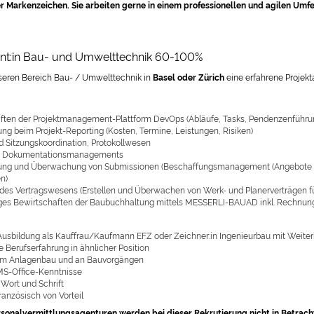
 Markenzeichen. Sie arbeiten gerne in einem professionellen und agilen Umfel
ent:in Bau- und Umwelttechnik 60-100%
seren Bereich Bau- / Umwelttechnik in
Basel oder Zürich
eine erfahrene Projek
ften der Projektmanagement-Plattform DevOps (Abläufe, Tasks, Pendenzenführu
ung beim Projekt-Reporting (Kosten, Termine, Leistungen, Risiken)
d Sitzungskoordination, Protokollwesen
s Dokumentationsmanagements
ung und Überwachung von Submissionen (Beschaffungsmanagement (Angebote ve
n)
des Vertragswesens (Erstellen und Überwachen von Werk- und Planerverträgen 
ges Bewirtschaften der Baubuchhaltung mittels MESSERLI-BAUAD inkl. Rechnungs
Ausbildung als Kauffrau/Kaufmann EFZ oder Zeichner:in Ingenieurbau mit Weiter
 Berufserfahrung in ähnlicher Position
 am Anlagenbau und an Bauvorgängen
MS-Office-Kenntnisse
 Wort und Schrift
ranzösisch von Vorteil
sonalvermittlungsagenturen werden bei dieser Rekrutierung nicht in Betrach