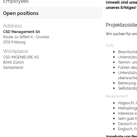
Employees
Umwelt sind unser
unseres Erfolges!
Open positions
Projektassist
Address
CSD Management SA
Wir suchen für un
Route Jo-Siffert 4 - Givisiez
1701
Fribourg
Duty
Workplace
Bewirtscha
CSD INGENIEURE AG
Unterstütz
8045
Zürich
Termin- un
Switzerland
Führen de
Unterstütz
überwache
Betreuung 
Selbständi
Requirement
Abgeschl. 
Mehrjährige
Interesse
Sehr gute 
Deutsch in
Englisch, F
Angebote von Per