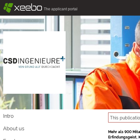
§
xeebo
The applicant portal
Intro
This publicati
About us
Mehr als 900 Mit
Erfindungsgeist, 