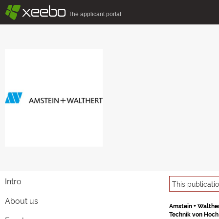
§
xeebo
The applicant portal
Intro
This publicati
About us
Amstein + Walther
Technik von Hoch-