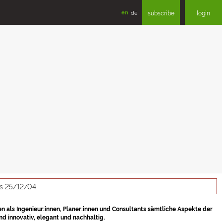
en
de
subscribe
login
as 25/12/04.
en als Ingenieur:innen, Planer:innen und Consultants sämtliche Aspekte der
d innovativ, elegant und nachhaltig.