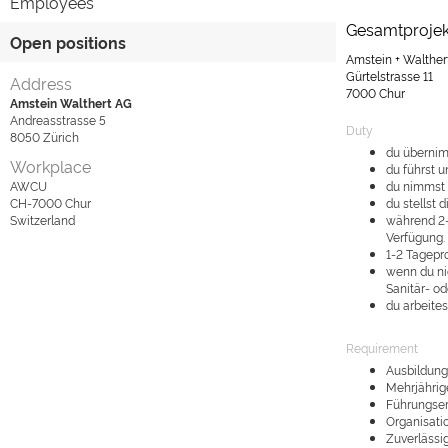
Employees
Gesamtprojekt
Open positions
Amstein + Walther
Gürtelstrasse 11
Address
7000 Chur
Amstein Walthert AG
Andreasstrasse 5
Duty
8050
Zürich
du übernim
Workplace
du führst u
AWCU
du nimmst 
CH-7000
Chur
du stellst 
Switzerland
während 2-
Verfügung.
1-2 Tagepr
wenn du nic
Sanitär- od
du arbeite
Requirement
Ausbildung
Mehrjährig
Führungse
Organisati
Zuverlässig