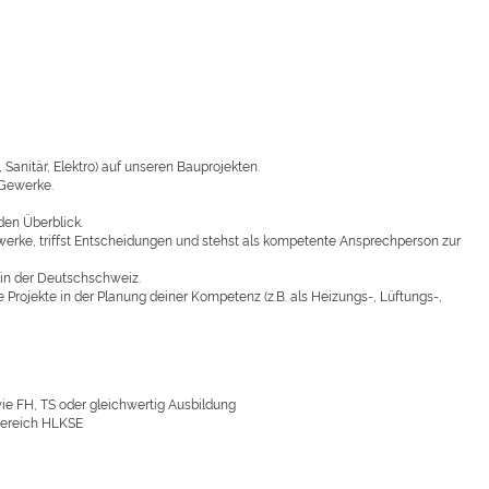
anitär, Elektro) auf unseren Bauprojekten.
 Gewerke.
den Überblick.
ewerke, triffst Entscheidungen und stehst als kompetente Ansprechperson zur
in der Deutschschweiz.
e Projekte in der Planung deiner Kompetenz (z.B. als Heizungs-, Lüftungs-,
e FH, TS oder gleichwertig Ausbildung
 Bereich HLKSE