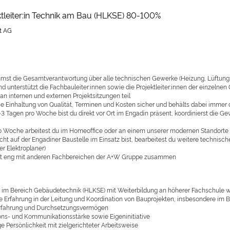
leiter:in Technik am Bau (HLKSE) 80-100%
t AG
mst die Gesamtverantwortung über alle technischen Gewerke (Heizung, Lüftung, S
nd unterstützt die Fachbauleiter:innen sowie die Projektleiter:innen der einzelnen
an internen und externen Projektsitzungen teil
die Einhaltung von Qualität, Terminen und Kosten sicher und behälts dabei immer 
3 Tagen pro Woche bist du direkt vor Ort im Engadin präsent, koordinierst die G
o Woche arbeitest du im Homeoffice oder an einem unserer modernen Standorte 
ht auf der Engadiner Baustelle im Einsatz bist, bearbeitest du weitere technisch
er Elektroplaner)
st eng mit anderen Fachbereichen der A+W Gruppe zusammen
 im Bereich Gebäudetechnik (HLKSE) mit Weiterbildung an höherer Fachschule wi
e Erfahrung in der Leitung und Koordination von Bauprojekten, insbesondere im
rfahrung und Durchsetzungsvermögen
ons- und Kommunikationsstärke sowie Eigeninitiative
e Persönlichkeit mit zielgerichteter Arbeitsweise