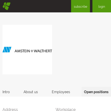
§
subscribe
login
Intro
About us
Employees
Open positions
Address
Workplace