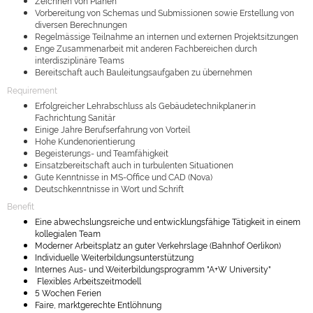
Zeichnen von Plänen
Vorbereitung von Schemas und Submissionen sowie Erstellung von
diversen Berechnungen
Regelmässige Teilnahme an internen und externen Projektsitzungen
Enge Zusammenarbeit mit anderen Fachbereichen durch
interdisziplinäre Teams
Bereitschaft auch Bauleitungsaufgaben zu übernehmen
Requirement
Erfolgreicher Lehrabschluss als Gebäudetechnikplaner:in
Fachrichtung Sanitär
Einige Jahre Berufserfahrung von Vorteil
Hohe Kundenorientierung
Begeisterungs- und Teamfähigkeit
Einsatzbereitschaft auch in turbulenten Situationen
Gute Kenntnisse in MS-Office und CAD (Nova)
Deutschkenntnisse in Wort und Schrift
Benefit
Eine abwechslungsreiche und entwicklungsfähige Tätigkeit in einem
kollegialen Team
Moderner Arbeitsplatz an guter Verkehrslage (Bahnhof Oerlikon)
Individuelle Weiterbildungsunterstützung
Internes Aus- und Weiterbildungsprogramm "A+W University"
Flexibles Arbeitszeitmodell
5 Wochen Ferien
Faire, marktgerechte Entlöhnung