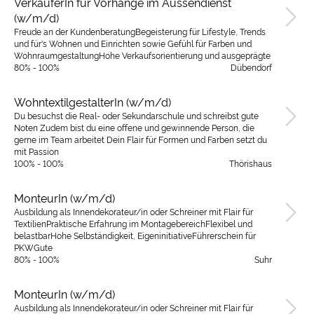
VerkäuferIn für Vorhänge im Aussendienst
(w/m/d)
Freude an der KundenberatungBegeisterung für Lifestyle, Trends
und für's Wohnen und Einrichten sowie Gefühl für Farben und
WohnraumgestaltungHohe Verkaufsorientierung und ausgeprägte
80% - 100%
Dübendorf
WohntextilgestalterIn (w/m/d)
Du besuchst die Real- oder Sekundarschule und schreibst gute
Noten Zudem bist du eine offene und gewinnende Person, die
gerne im Team arbeitet Dein Flair für Formen und Farben setzt du
mit Passion
100% - 100%
Thörishaus
MonteurIn (w/m/d)
Ausbildung als Innendekorateur/in oder Schreiner mit Flair für
TextilienPraktische Erfahrung im MontagebereichFlexibel und
belastbarHohe Selbständigkeit, EigeninitiativeFührerschein für
PKWGute
80% - 100%
Suhr
MonteurIn (w/m/d)
Ausbildung als Innendekorateur/in oder Schreiner mit Flair für