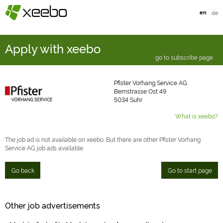
§
xeebo
en
de
Apply with xeebo
go to subscribe page
Pfister Vorhang Service AG
Bernstrasse Ost 49
5034 Suhr
What is xeebo?
The job ad is not available on xeebo. But there are other Pfister Vorhang
Service AG job ads available.
Go back
Go to start page
Other job advertisements