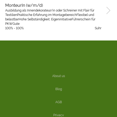
MonteurIn (w/m/d)
Ausbildung als Innendekorateur/in oder Schreiner mit Flair für
TextilienPraktische Erfahrung im MontagebereichFlexibel und
belastbarHohe Selbständigkeit, EigeninitiativeFührerschein für
PKWGute
100% - 100%
Suhr
About us
Blog
AGB
Privacy