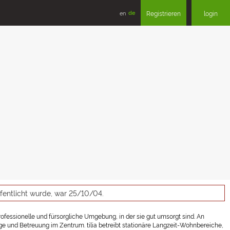
en
de
Registrieren
login
ffentlicht wurde, war 25/10/04.
ofessionelle und fürsorgliche Umgebung, in der sie gut umsorgt sind.
An
ge und Betreuung im Zentrum. tilia betreibt stationäre Langzeit-Wohnbereiche,