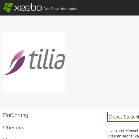
§
xeebo
Das Bewerberportal
Einführung
Dieses Stellen
Über uns
t
ilia bietet Mensc
unseren sechs Stan