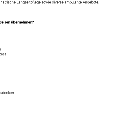
riatrische Langzeitpflege sowie diverse ambulante Angebote.
tsweisen übernehmen?
r
zess
ätsdenken