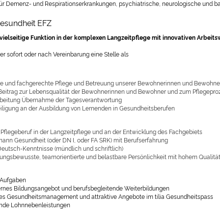
ür Demenz- und Respirationserkrankungen, psychiatrische, neurologische und ba
esundheit EFZ
 vielseitige Funktion in der komplexen Langzeitpflege mit innovativen Arbei
er sofort oder nach Vereinbarung eine Stelle als
e und fachgerechte Pflege und Betreuung unserer Bewohnerinnen und Bewohne
Beitrag zur Lebensqualität der Bewohnerinnen und Bewohner und zum Pflegepro
beitung Übernahme der Tagesverantwortung
eiligung an der Ausbildung von Lernenden in Gesundheitsberufen
Pflegeberuf in der Langzeitpflege und an der Entwicklung des Fachgebiets
ann Gesundheit (oder DN I, oder FA SRK) mit Berufserfahrung
Deutsch-Kenntnisse (mündlich und schriftlich)
ungsbewusste, teamorientierte und belastbare Persönlichkeit mit hohem Qualit
e Aufgaben
ternes Bildungsangebot und berufsbegleitende Weiterbildungen
hes Gesundheitsmanagement und attraktive Angebote im tilia Gesundheitspass
nde Lohnnebenleistungen