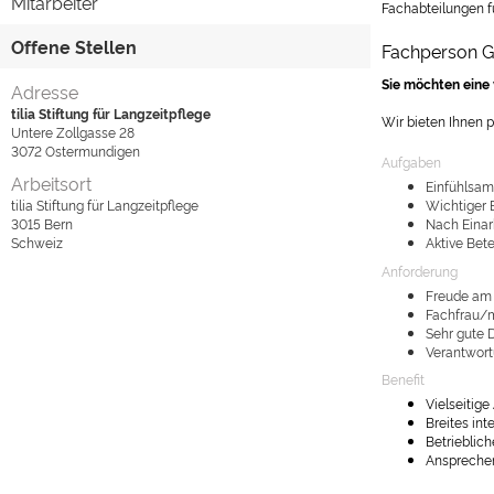
Mitarbeiter
Fachabteilungen f
Offene Stellen
Fachperson G
Sie möchten eine
Adresse
tilia Stiftung für Langzeitpflege
Wir bieten Ihnen p
Untere Zollgasse 28
3072
Ostermundigen
Aufgaben
Arbeitsort
Einfühlsam
tilia Stiftung für Langzeitpflege
Wichtiger 
3015
Bern
Nach Einar
Schweiz
Aktive Bet
Anforderung
Freude am 
Fachfrau/m
Sehr gute 
Verantwort
Benefit
Vielseitig
Breites in
Betrieblic
Anspreche