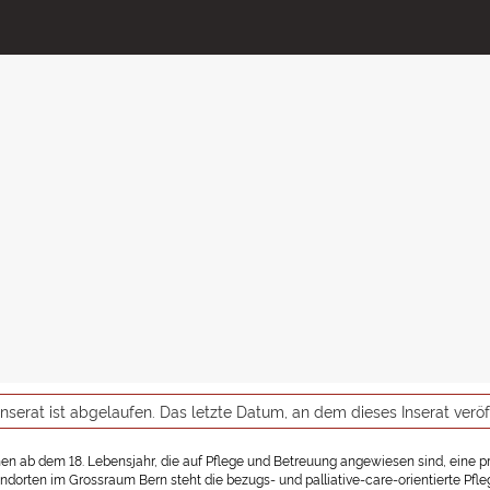
inserat ist abgelaufen. Das letzte Datum, an dem dieses Inserat verö
hen ab dem 18. Lebensjahr, die auf Pflege und Betreuung angewiesen sind, eine pr
dorten im Grossraum Bern steht die bezugs- und palliative-care-orientierte Pfle