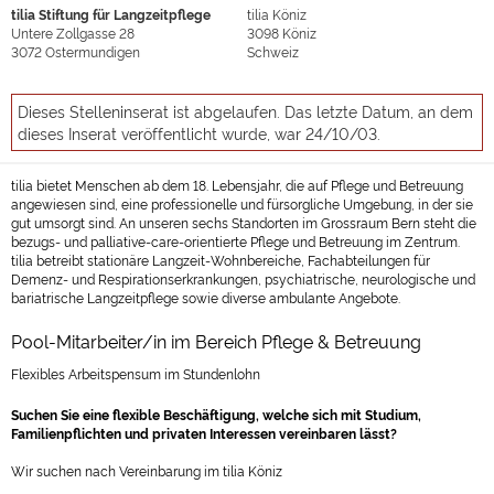
tilia Stiftung für Langzeitpflege
tilia Köniz
Untere Zollgasse 28
3098
Köniz
3072
Ostermundigen
Schweiz
Dieses Stelleninserat ist abgelaufen. Das letzte Datum, an dem
dieses Inserat veröffentlicht wurde, war 24/10/03.
t
ilia bietet Menschen ab dem 18. Lebensjahr, die auf Pflege und Betreuung
angewiesen sind, eine professionelle und fürsorgliche Umgebung, in der sie
gut umsorgt sind.
An unseren sechs Standorten im Grossraum Bern steht die
bezugs- und palliative-care-orientierte Pflege und Betreuung im Zentrum.
tilia betreibt stationäre Langzeit-Wohnbereiche, Fachabteilungen für
Demenz- und Respirationserkrankungen, psychiatrische, neurologische und
bariatrische Langzeitpflege sowie diverse ambulante Angebote.
Pool-Mitarbeiter/in im Bereich Pflege & Betreuung
Flexibles Arbeitspensum im Stundenlohn
Suchen Sie eine flexible Beschäftigung, welche sich mit Studium,
Familienpflichten und privaten Interessen vereinbaren lässt?
Wir suchen nach Vereinbarung im tilia Köniz