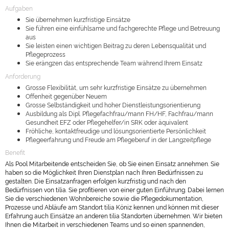
Aufgaben
Sie übernehmen kurzfristige Einsätze
Sie führen eine einfühlsame und fachgerechte Pflege und Betreuung
aus
Sie leisten einen wichtigen Beitrag zu deren Lebensqualität und
Pflegeprozess
Sie erängzen das entsprechende Team während Ihrem Einsatz
Anforderung
Grosse Flexibilität, um sehr kurzfristige Einsätze zu übernehmen
Offenheit gegenüber Neuem
Grosse Selbständigkeit und hoher Dienstleistungsorientierung
Ausbildung als Dipl. Pflegefachfrau/mann FH/HF, Fachfrau/mann
Gesundheit EFZ oder Pflegehelfer/in SRK oder äquivalent
Fröhliche, kontaktfreudige und lösungsorientierte Persönlichkeit
Pflegeerfahrung und Freude am Pflegeberuf in der Langzeitpflege
Benefit
Als Pool Mitarbeitende entscheiden Sie, ob Sie einen Einsatz annehmen. Sie
haben so die Möglichkeit Ihren Dienstplan nach Ihren Bedürfnissen zu
gestalten. Die Einsatzanfragen erfolgen kurzfristig und nach den
Bedürfnissen von tilia. Sie profitieren von einer guten Einführung. Dabei lernen
Sie die verschiedenen Wohnbereiche sowie die Pflegedokumentation,
Prozesse und Abläufe am Standort tilia Köniz kennen und können mit dieser
Erfahrung auch Einsätze an anderen tilia Standorten übernehmen. Wir bieten
Ihnen die Mitarbeit in verschiedenen Teams und so einen spannenden,