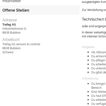
Mitarbeiter
ausgeprägten Kun
Offene Stellen
Zur Verstärkung u
Technische:n E
Adresse
Trafag AG
(a)lle sind angesp
Industriestrasse 11
In dieser vielseit
8608
Bubikon
mit internen Schn
Arbeitsort
Trafag AG sensors & controls
Aufgaben
8608
Bubikon
Schweiz
Als Allroun
Du entwick
Du pflegst 
Du arbeite
Du unterst
Du gibst d
Anforderung
Du bringst
Bereich.
Eine Weiter
Du hast Er
Du arbeite
Du verfügs