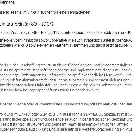
dennähe.
nseres Teams im Einkauf suchen wir eine:n engagierte:n
inkäufer:in (a) 80 - 100%
rochen. Geschlecht, Alter, Herkunft? Uns interessieren deine Kompetenzen und Beg
igen Rolle übernimmst du sowohl operative wie auch strategisch unterstützende A
ittstellen wie R&D sowie externen Partnern zusammen und trägst aktiv dazu bei, 
der:in in der Beschaffung stellst Du die Verfügbarkeit von Produktionsmaterialien
elst und optimierst Beschaffungsprozesse und implementierst diese, um unsere ge
nachhaltige Beziehungen zu Lieferanten, sorgst für verlässliche Lieferketten und
st eng mit funktionsübergreifenden Teams zusammen und stimmst dich mit den 
ützt die strategischen Einkäufer und übernimmst Aufgaben im Rahmen von Entw
ein Know-how im Tagesgeschäft an unsere Lernenden weiter.
 eine technische oder kaufmännische Grundausbildung mit und verfügst über Be
bildung im Einkauf oder SCM (z. B. Einkaufsfachmann/-frau, SC Spezialist:in) ist v
fahrung in der operativen und idealerweise auch in der strategischen Beschaffu
st selbstständig, strukturiert und gerne im Team, in einem dynamischen Umfeld.
t über sehr gute Deutsch- und Englischkenntnisse; weitere Sprachen sind ein Plu