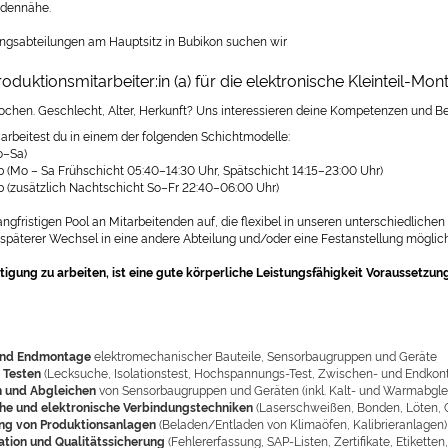
dennähe.
ungsabteilungen am Hauptsitz in Bubikon suchen wir
roduktionsmitarbeiter:in (a) für die elektronische Kleinteil-Mo
rochen. Geschlecht, Alter, Herkunft? Uns interessieren deine Kompetenzen und Beg
 arbeitest du in einem der folgenden Schichtmodelle:
o–Sa)
b (Mo – Sa Frühschicht 05:40–14:30 Uhr, Spätschicht 14:15–23:00 Uhr)
eb (zusätzlich Nachtschicht So–Fr 22:40–06:00 Uhr)
angfristigen Pool an Mitarbeitenden auf, die flexibel in unseren unterschiedlic
 späterer Wechsel in eine andere Abteilung und/oder eine Festanstellung möglich
tigung zu arbeiten, ist eine gute körperliche Leistungsfähigkeit Voraussetzung
und Endmontage
elektromechanischer Bauteile, Sensorbaugruppen und Geräte
 Testen
(Lecksuche, Isolationstest, Hochspannungs-Test, Zwischen- und Endkontr
n und Abgleichen
von Sensorbaugruppen und Geräten (inkl. Kalt- und Warmabgle
he und elektronische Verbindungstechniken
(Laserschweißen, Bonden, Löten, 
g von Produktionsanlagen
(Beladen/Entladen von Klimaöfen, Kalibrieranlagen)
tion und Qualitätssicherung
(Fehlererfassung, SAP-Listen, Zertifikate, Etiketten