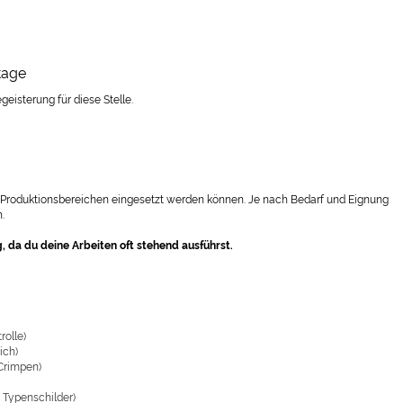
ntage
eisterung für diese Stelle.
hen Produktionsbereichen eingesetzt werden können. Je nach Bedarf und Eignung
.
, da du deine Arbeiten oft stehend ausführst.
olle)
ich)
Crimpen)
, Typenschilder)