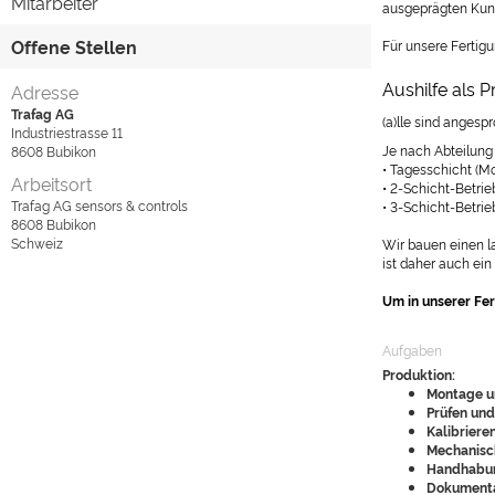
Mitarbeiter
ausgeprägten Kun
Offene Stellen
Für unsere Fertig
Aushilfe als P
Adresse
Trafag AG
(a)lle sind angesp
Industriestrasse 11
Je nach Abteilung
8608
Bubikon
• Tagesschicht (M
Arbeitsort
• 2-Schicht-Betrie
Trafag AG sensors & controls
• 3-Schicht-Betri
8608
Bubikon
Schweiz
Wir bauen einen l
ist daher auch ein
Um in unserer Fer
Aufgaben
Produktion:
Montage 
Prüfen und
Kalibriere
Mechanisc
Handhabun
Dokumenta