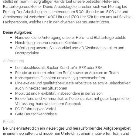
stellst im Team in sorgfältiger Handarbeit unsere beliebten Hefe- und
Blätterteigprodukte her. Deine Arbeitstage erstrecken sich von Montag bis
Freitag. Der Arbeitsbeginn ist entweder um 5.00 Uhr oder um 8.00 Uhr und
Arbeitsende ist zwischen 14.00 Uhr und 17.00 Uhr. Wir freuen uns auf flexible
Fachpersonen, welche uns in den diversen Teams unterstützen.
Deine Aufgaben:
Handwerkliche Anfertigung unserer Hefe- und Blätterteigprodukte
Herstellung unserer diversen Kleinbrote
Anfertigung unserer Saisonartikel wie z.B. Weihnachtsstollen und
Osterprodukte
Anforderung
Lehrabschluss als Bäcker-Konditor*in EFZ oder EBA
Freude an deinem erlernten Beruf sowie an Arbeiten im Team
Konsequentes Einhalten unserer Hygienevorschriften
Eine exakte und qualitätsbewusste Arbeitsweise sowie Belastbarkeit
auch in hektischen Situationen
Mobilität und Flexibilität, insbesondere in der Saison
Eine offene und kommunikative Persönlichkeit mit guter körperlicher
Verfassung, handwerklichem Geschick
PC-Erfahrung von Vorteil
Gute Deutschkenntnisse
Benefit
Bei uns erwartet dich ein vielseitiges und herausforderndes Aufgabengebiet
in einem lebhaften und modernen Umfeld mit einem motivierten Team und