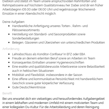
Dietikon und stellst im Team unsere anspruchsvollen Rahmtorten und
Rahmpatisserie auf höchstem Qualitätsniveau her. Dabei sind dir ein früher
Arbeitsbeginn (05.00 oder 06.00 Uhr) und regelmässige Wochenend-
Einsätze in einer Abendschicht möglich.
Deine Aufgaben:
Handwerkliche Anfertigung unseres Torten-, Rahm- und
Pâtisseriesortiments
Herstellung von Standard- und Saisonprodukten sowie
Sonderbestellungen
Belegen, Glasieren und Überziehen von unterschiedlichen Produkten
Anforderung
Lehrabschluss als Konditor-Confiseur*in EFZ oder EBA
Freude an deinem erlernten Beruf sowie an Arbeiten im Team
Konsequentes Einhalten unserer Hygienevorschriften
Eine exakte und qualitätsbewusste Arbeitsweise sowie Belastbarkeit
auch in hektischen Situationen
Mobilität und Flexibilität, insbesondere in der Saison
Eine offene und kommunikative Persönlichkeit mit handwerklichem
Geschick sowie guter körperlicher Verfassung
Gute Deutschkenntnisse
Benefit
Bei uns erwartet dich ein vielseitiges und herausforderndes Aufgabengebiet
in einem lebhaften und modernen Umfeld mit einem motivierten Team und
einer kollegialen Du-Kultur. Für die Arbeitskleidung und deren Reinigung