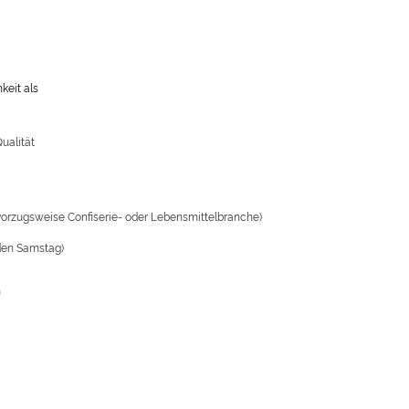
keit als
ualität
vorzugsweise Confiserie- oder Lebensmittelbranche)
eden Samstag)
n