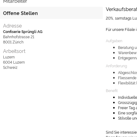
Mitarbeiter
Verkaufsberat
Offene Stellen
20%, samstags Lu
Adresse
Für unsere Filiale
Confiserie Sprüngli AG
Bahnhofstrasse 21
Aufgaben
8001
Zürich
Beratung u
Arbeitsort
Warenbewir
Luzern
Entgegenn
6004
Luzern
Anforderung
Schweiz
Abgeschlos
Fliessende
Flexibilitä
Benefit
Individuel
Grosszügig
Freier Tag
Eine sorgfä
Stilvolle 
Sind Sie interessie