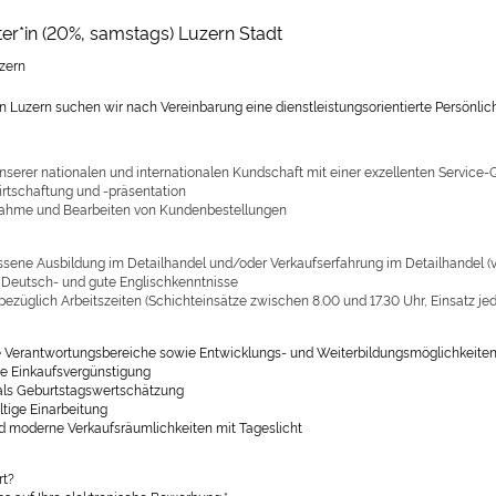
er*in (20%, samstags) Luzern Stadt
zern
 in Luzern suchen wir nach Vereinbarung eine dienstleistungsorientierte Persönlich
nserer nationalen und internationalen Kundschaft mit einer exzellenten Service-Q
tschaftung und -präsentation
ahme und Bearbeiten von Kundenbestellungen
sene Ausbildung im Detailhandel und/oder Verkaufserfahrung im Detailhandel (
 Deutsch- und gute Englischkenntnisse
t bezüglich Arbeitszeiten (Schichteinsätze zwischen 8.00 und 17.30 Uhr, Einsatz j
le Verantwortungsbereiche sowie Entwicklungs- und Weiterbildungsmöglichkeite
e Einkaufsvergünstigung
 als Geburtstagswertschätzung
ltige Einarbeitung
und moderne Verkaufsräumlichkeiten mit Tageslicht
rt?