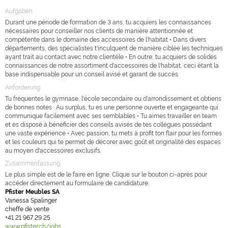
Aufgaben
Durant une période de formation de 3 ans, tu acquiers les connaissances
nécessaires pour conseiller nos clients de manière attentionnée et
compétente dans le domaine des accessoires de l'habitat • Dans divers
départements, des spécialistes t'inculquent de manière ciblée les techniques
ayant trait au contact avec notre clientèle • En outre, tu acquiers de solides
connaissances de notre assortiment d'accessoires de l'habitat, ceci étant la
base indispensable pour un conseil avisé et garant de succès
Anforderung
Tu fréquentes le gymnase, l'école secondaire ou d'arrondissement et obtiens
de bonnes notes · Au surplus, tu es une personne ouverte et engageante qui
communique facilement avec ses semblables • Tu aimes travailler en team
et es disposé à bénéficier des conseils avisés de tes collègues possédant
une vaste expérience • Avec passion, tu mets à profit ton flair pour les formes
et les couleurs qui te permet de décorer avec goût et originalité des espaces
au moyen d'accessoires exclusifs.
Zusammenfassung
Le plus simple est de le faire en ligne. Clique sur le bouton ci-après pour
accéder directement au formulaire de candidature.
Pfister Meubles SA
Vanessa Spalinger
cheffe de vente
+41 21 967 29 25
www.pfister.ch/jobs