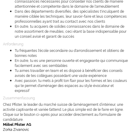
connaissances nécessaires pour conseiller nos clients de manière
attentionnée et compétente dans le domaine de l'ameublement
Dans des départements diversifiés, des spécialistes t'inculquent de
manière ciblée les techniques, leur savoir-faire et leus compétences
professionnelles ayant trait au contact avec nos clients
En outre, tu acquiers de solides connaissances dans le domaine de
notre assortiment de meubles, ceci étant la base indispensable pour
un conseil avisé et garant de succès
Anforderung
Tu fréquentes l'école secondaire ou d'arrondissement et obtiens de
bonnes notes
En outre, tu es une personne ouverte et engageante qui communique
facilement avec ses semblables
Tu aimes travailler en team et es disposé à bénéficier des conseils
avisés de tes collègues possédant une vaste expérience
Avec passion, tu mets à profit ton flair pour les formes et les couleurs
qui te permet d'aménager des espaces au style évocateur et
expressif
Zusammenfassung
Chez Pfister, le leader du marché suisse de l’aménagement d’intérieur, une
activité captivante et variée t’attend. Le plus simple est de le faire en ligne.
Clique sur le bouton ci-après pour accéder directement au formulaire de
candidature.
Möbel Pfister AG
Zorka Zivanovic