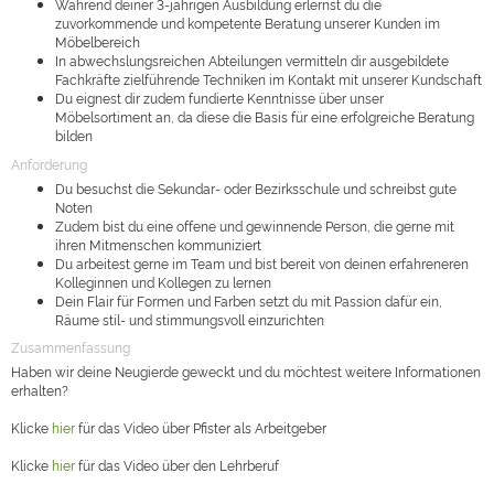
Während deiner 3-jährigen Ausbildung erlernst du die
zuvorkommende und kompetente Beratung unserer Kunden im
Möbelbereich
In abwechslungsreichen Abteilungen vermitteln dir ausgebildete
Fachkräfte zielführende Techniken im Kontakt mit unserer Kundschaft
Du eignest dir zudem fundierte Kenntnisse über unser
Möbelsortiment an, da diese die Basis für eine erfolgreiche Beratung
bilden
Anforderung
Du besuchst die Sekundar- oder Bezirksschule und schreibst gute
Noten
Zudem bist du eine offene und gewinnende Person, die gerne mit
ihren Mitmenschen kommuniziert
Du arbeitest gerne im Team und bist bereit von deinen erfahreneren
Kolleginnen und Kollegen zu lernen
Dein Flair für Formen und Farben setzt du mit Passion dafür ein,
Räume stil- und stimmungsvoll einzurichten
Zusammenfassung
Haben wir deine Neugierde geweckt und du möchtest weitere Informationen
erhalten?
Klicke
hier
für das Video über Pfister als Arbeitgeber
Klicke
hier
für das Video über den Lehrberuf