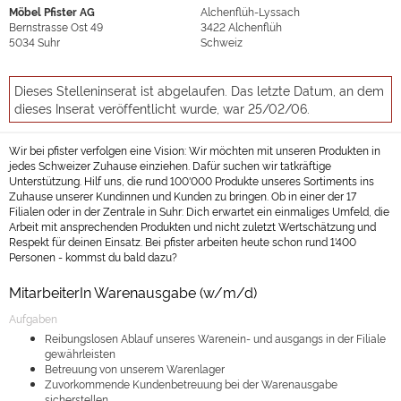
Möbel Pfister AG
Alchenflüh-Lyssach
Bernstrasse Ost 49
3422
Alchenflüh
5034
Suhr
Schweiz
Dieses Stelleninserat ist abgelaufen. Das letzte Datum, an dem
dieses Inserat veröffentlicht wurde, war 25/02/06.
Wir bei pfister verfolgen eine Vision: Wir möchten mit unseren Produkten in
jedes Schweizer Zuhause einziehen. Dafür suchen wir tatkräftige
Unterstützung. Hilf uns, die rund 100'000 Produkte unseres Sortiments ins
Zuhause unserer Kundinnen und Kunden zu bringen. Ob in einer der 17
Filialen oder in der Zentrale in Suhr: Dich erwartet ein einmaliges Umfeld, die
Arbeit mit ansprechenden Produkten und nicht zuletzt Wertschätzung und
Respekt für deinen Einsatz. Bei pfister arbeiten heute schon rund 1'400
Personen - kommst du bald dazu?
MitarbeiterIn Warenausgabe (w/m/d)
Aufgaben
Reibungslosen Ablauf unseres Warenein- und ausgangs in der Filiale
gewährleisten
Betreuung von unserem Warenlager
Zuvorkommende Kundenbetreuung bei der Warenausgabe
sicherstellen