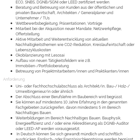
ECO, SNBS, DGNB/SGNI oder LEED zertifiziert werden.
Beratung und Betreuung von Kunden aus der öffentlichen und
privaten Bauwirtschaft, Architekten / Generalplaner und
Unternehmer / TUs
Wettbewerbsbegleitung, Präsentationen, Vorträge
Mitarbeit bei der Akquisition neuer Mandate, Netzwerkpflege,
Offertstellung
Aktive Mitarbeit und Weiterentwicklung von aktuellen
Nachhaltigkeitsthemen wie CO2-Reduktion, Kreislaufwirtschaft oder
Lebenszykluskosten
Ökobilanzierung mit Lesosai
Aufbau von neuen Tätigkeitsfeldern wie z.B.
Immobilien-/Portfolioberatung
Betreuung von Projektmitarbeitern/innen und Praktikanten/innen
Anforderung
Uni- oder Fachhochschulabschluss als Architekt/in, Bau-/ Holz-/
Umweltingenieur/in oder ähnlich
Der Abschluss einer Berufslehre im Baubereich wird begrüsst.
Sie können auf mindestens 10 Jahre Erfahrung in den genannten
Fachgebieten zurückgreifen, davon mindestens 5 im Bereich
Nachhaltiges Bauen.
Weiterbildungen im Bereich Nachhaltiges Bauen, Bauphysik,
Energieeffizienz und / oder eine Akkreditierung als DGNB-Auditor
oder LEED-AP werden vorausgesetzt.
In Deutsch können Sie sich gewandt mündlich und schriftlich
ausdrücken. Englisch- oder Französischkenntnisse werden begrüsst.