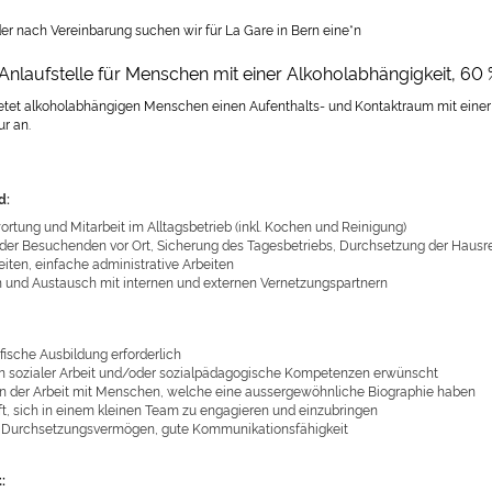
der nach Vereinbarung suchen wir für La Gare in Bern eine*n
n Anlaufstelle für Menschen mit einer Alkoholabhängigkeit, 60 
ietet alkoholabhängigen Menschen einen Aufenthalts- und Kontaktraum mit einer 
r an.
d:
rtung und Mitarbeit im Alltagsbetrieb (inkl. Kochen und Reinigung)
der Besuchenden vor Ort, Sicherung des Tagesbetriebs, Durchsetzung der Haus
iten, einfache administrative Arbeiten
n und Austausch mit internen und externen Vernetzungspartnern
fische Ausbildung erforderlich
in sozialer Arbeit und/oder sozialpädagogische Kompetenzen erwünscht
an der Arbeit mit Menschen, welche eine aussergewöhnliche Biographie haben
ft, sich in einem kleinen Team zu engagieren und einzubringen
ät, Durchsetzungsvermögen, gute Kommunikationsfähigkeit
: