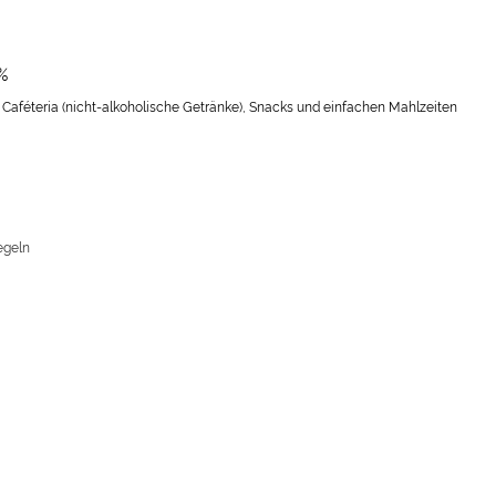
%
Caféteria (nicht-alkoholische Getränke), Snacks und
einfachen Mahlzeiten
regeln