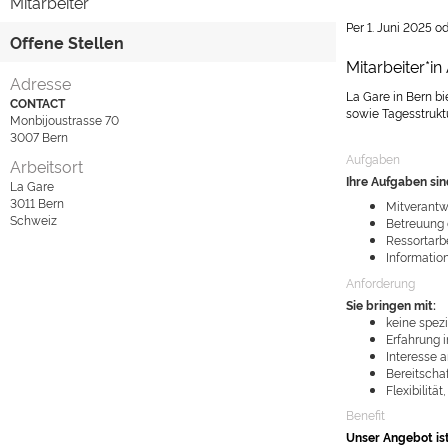
Mitarbeiter
Per 1. Juni 2025 o
Offene Stellen
Mitarbeiter*i
Adresse
La Gare in Bern b
CONTACT
sowie Tagesstruktu
Monbijoustrasse 70
3007
Bern
Aufgaben
Arbeitsort
Ihre Aufgaben sin
La Gare
3011
Bern
Mitverantwo
Schweiz
Betreuung 
Ressortarbe
Informatio
Anforderung
Sie bringen mit:
keine spezi
Erfahrung 
Interesse 
Bereitscha
Flexibilit
Benefit
Unser Angebot ist