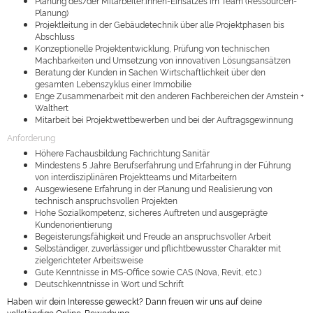
Planung des/der Mitarbeiter:innen-Einsatzes im Team (Ressourcen-
Planung)
Projektleitung in der Gebäudetechnik über alle Projektphasen bis
Abschluss
Konzeptionelle Projektentwicklung, Prüfung von technischen
Machbarkeiten und Umsetzung von innovativen Lösungsansätzen
Beratung der Kunden in Sachen Wirtschaftlichkeit über den
gesamten Lebenszyklus einer Immobilie
Enge Zusammenarbeit mit den anderen Fachbereichen der Amstein +
Walthert
Mitarbeit bei Projektwettbewerben und bei der Auftragsgewinnung
Anforderung
Höhere Fachausbildung Fachrichtung Sanitär
Mindestens 5 Jahre Berufserfahrung und Erfahrung in der Führung
von interdisziplinären Projektteams und Mitarbeitern
Ausgewiesene Erfahrung in der Planung und Realisierung von
technisch anspruchsvollen Projekten
Hohe Sozialkompetenz, sicheres Auftreten und ausgeprägte
Kundenorientierung
Begeisterungsfähigkeit und Freude an anspruchsvoller Arbeit
Selbständiger, zuverlässiger und pflichtbewusster Charakter mit
zielgerichteter Arbeitsweise
Gute Kenntnisse in MS-Office sowie CAS (Nova, Revit, etc.)
Deutschkenntnisse in Wort und Schrift
Haben wir dein Interesse geweckt? Dann freuen wir uns auf deine
vollständige Online-Bewerbung.