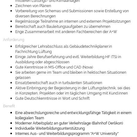
mittleren Lüftungs- und Klimaanlagen
Zeichnen von Plänen
Vorbereitung von Schemas und Submissionen sowie Erstellung von
diversen Berechnungen
Regelmässige Teilnahme an internen und externen Projektsitzungen
Bereitschaft auch Bauleitungsaufgaben zu übernehmen
Enge Zusammenarbeit mit anderen Fachbereichen der A+W
Anforderung
Erfolgreicher Lehrabschluss als Gebäudetechnikplaner:in
Fachrichtung Lüftung
Einige Jahre Berufserfahrung und evtl. Weiterbildung HF (TS) in
Ausbildung oder abgeschlossen
Gute Kenntnisse in MS-Office und CAD (Nova)
Sie arbeiten gerne im Team und bleiben in hektischen Situationen
gelassen
Einsatzbereitschaft auch in turbulenten Situationen
Aktive Einbringung der Begeisterung in der Lüftungstechnik, sei dies
in Konzepten, Projekten oder im täglichen Umgang mit Kund:innen
Gute Deutschkenntnisse in Wort und Schrift
Benefit
Eine abwechslungsreiche und entwicklungsfähige Tätigkeit in einem
kollegialen Team
Moderner Arbeitsplatz an guter Verkehrslage (Bahnhof Oerlikon)
Individuelle Weiterbildungsunterstützung
Internes Aus- und Weiterbildungsprogramm "A+W University"