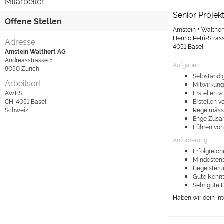
Mitarbeiter
Senior Projek
Offene Stellen
Amstein + Walther
Henric Petri-Stras
Adresse
4051 Basel
Amstein Walthert AG
Andreasstrasse 5
Aufgaben
8050
Zürich
Selbständi
Arbeitsort
Mitwirkung
AWBS
Erstellen 
CH-4051
Basel
Erstellen 
Schweiz
Regelmässi
Enge Zusam
Führen von 
Anforderung
Erfolgreic
Mindestens
Begeisteru
Gute Kennt
Sehr gute 
Haben wir dein In