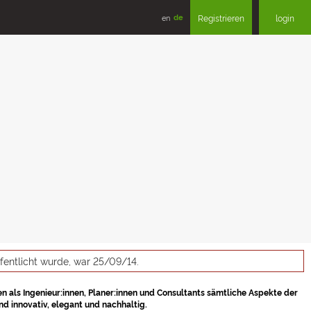
en
de
Registrieren
login
ffentlicht wurde, war 25/09/14.
en als Ingenieur:innen, Planer:innen und Consultants sämtliche Aspekte der
d innovativ, elegant und nachhaltig.