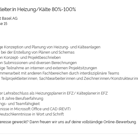
tleiter:in Heizung/Kälte 80%-100%
t Basel AG
se 15
ge Konzeption und Planung von Heizung- und Kälteanlagen
 bei der Erstellung von Plänen und Schemas
von Konzept- und Projektbeschrieben
von Submissionen und diversen Berechnungen
ge Teilnahme an internen und externen Projektsitzungen
menarbeit mit anderen Fachbereichen durch interdisziplinäre Teams
Teilprojektleiter:innen, Sachbearbeiter:innen und Zeichner:innen/Konstrukteur:i
her Lehrabschluss als Heizungsplaner:in EFZ/ Kälteplaner:in EFZ
 8 Jahre Berufserfahrung
ngs- und Teamfähigkeit
nisse in Microsoft Office und CAD (REVIT)
Deutschkenntnisse in Wort und Schrift
teresse geweckt? Dann freuen wir uns auf deine vollständige Online-Bewerbung.