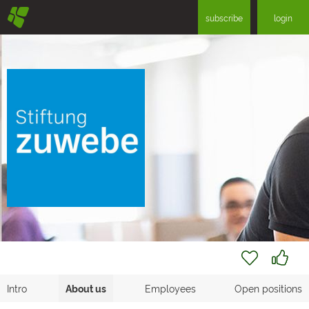
§
subscribe
login
Intro
About us
Employees
Open positions