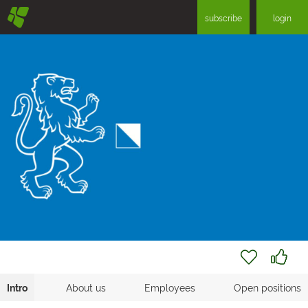
§
subscribe
login
Intro
About us
Employees
Open positions