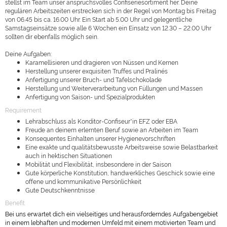
stellst im Team unser anspruchsvolles Confiseriesortiment her. Deine
regulären Arbeitszeiten erstrecken sich in der Regel von Montag bis Freitag
von 06.45 bis ca. 16.00 Uhr. Ein Start ab 5.00 Uhr und gelegentliche
Samstagseinsätze sowie alle 6 Wochen ein Einsatz von 12.30 – 22.00 Uhr
sollten dir ebenfalls möglich sein.
Deine Aufgaben:
Karamellisieren und dragieren von Nüssen und Kernen
Herstellung unserer exquisiten Truffes und Pralinés
Anfertigung unserer Bruch- und Tafelschokolade
Herstellung und Weiterverarbeitung von Füllungen und Massen
Anfertigung von Saison- und Spezialprodukten
Requirement
Lehrabschluss als Konditor-Confiseur*in EFZ oder EBA
Freude an deinem erlernten Beruf sowie an Arbeiten im Team
Konsequentes Einhalten unserer Hygienevorschriften
Eine exakte und qualitätsbewusste Arbeitsweise sowie Belastbarkeit
auch in hektischen Situationen
Mobilität und Flexibilität, insbesondere in der Saison
Gute körperliche Konstitution, handwerkliches Geschick sowie eine
offene und kommunikative Persönlichkeit
Gute Deutschkenntnisse
Benefit
Bei uns erwartet dich ein vielseitiges und herausforderndes Aufgabengebiet
in einem lebhaften und modernen Umfeld mit einem motivierten Team und