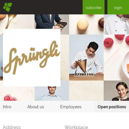
§
subscribe
login
Intro
About us
Employees
Open positions
Address
Workplace