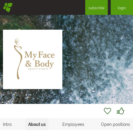
§
subscribe
login
Intro
About us
Employees
Open positions