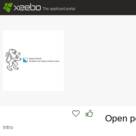
§
xeebo
The applicant portal
Open po
Intro