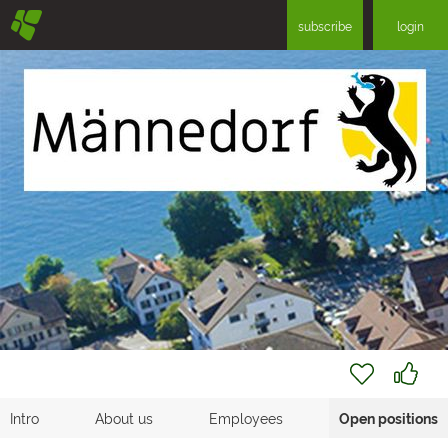
§
subscribe
login
Intro
About us
Employees
Open positions