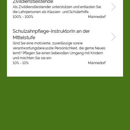
Zivildienstleistende
Als Zivildienstleistender unterstützen und entlasten Sie
die Lehrpersonen als Klassen- und Schülerhilfe.
100% - 100%
Männedorf
Schulzahnpflege-InstruktorIn an der
Mittelstufe
Sind Sie eine motivierte, zuverlässige sowie
verantwortungsbewusste Persönlichkeit, die gerne Neues
lernt? Pflegen Sie einen liebevollen Umgang mit Kindern
und möchten Sie sie ein
10% - 10%
Männedorf