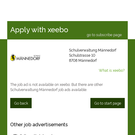
Apply with xeebo
go to subscribe page
Schulverwaltung Männedorf
Schulstrasse 10
8708 Männedorf
What is xeebo?
The job ad is not available on xeebo. But there are other
Schulverwaltung Männedorf job ads available.
Go back
Go to start page
Other job advertisements