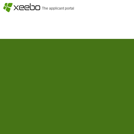
§
xeebo
The applicant portal