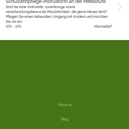
Schulzahnpflege-InstruktorIn an der Mittelstufe
Sind Sie eine motivierte, zuverlässige sowie
verantwortungsbewusste Persönlichkeit, die gerne Neues lernt?
Pflegen Sie einen liebevollen Umgang mit Kindern und möchten
Sie sie ein
10% - 10%
Männedorf
About us
Blog