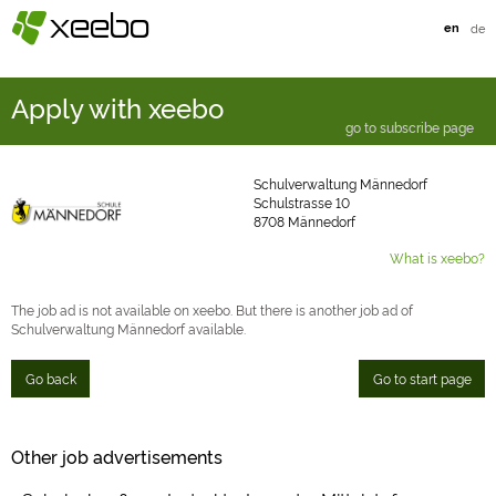
§
xeebo
en
de
Apply with xeebo
go to subscribe page
Schulverwaltung Männedorf
Schulstrasse 10
8708 Männedorf
What is xeebo?
The job ad is not available on xeebo. But there is another job ad of
Schulverwaltung Männedorf available.
Go back
Go to start page
Other job advertisements