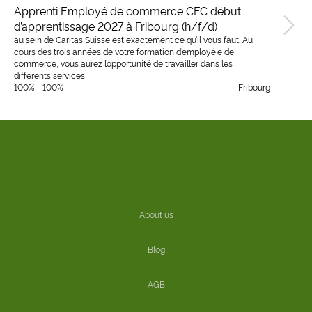
Apprenti Employé de commerce CFC début
d’apprentissage 2027 à Fribourg (h/f/d)
au sein de Caritas Suisse est exactement ce qu’il vous faut. Au
cours des trois années de votre formation d’employé·e de
commerce, vous aurez l’opportunité de travailler dans les
différents services
100% - 100%
Fribourg
About us
Blog
AGB