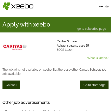
§
xeebo
en
de
Apply with xeebo
go to subscribe page
Caritas Schweiz
Adligenswilerstrasse 15
6002 Luzern
What is xeebo?
The job ad is not available on xeebo. But there are other Caritas Schweiz job
ads available.
Go back
Go to start page
Other job advertisements