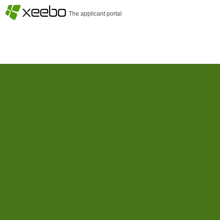
§
xeebo
The applicant portal