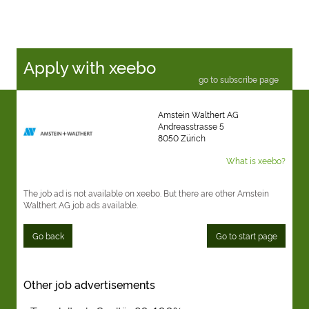
Apply with xeebo
go to subscribe page
Amstein Walthert AG
Andreasstrasse 5
8050 Zürich
What is xeebo?
The job ad is not available on xeebo. But there are other Amstein
Walthert AG job ads available.
Go back
Go to start page
Other job advertisements