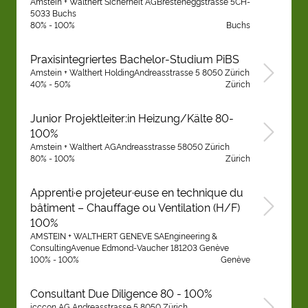
Amstein + Walthert Sicherheit AGBresteneggstrasse 5CH-
5033 Buchs
80% - 100%
Buchs
Praxisintegriertes Bachelor-Studium PiBS
Amstein + Walthert HoldingAndreasstrasse 5 8050 Zürich
40% - 50%
Zürich
Junior Projektleiter:in Heizung/Kälte 80-
100%
Amstein + Walthert AGAndreasstrasse 58050 Zürich
80% - 100%
Zürich
Apprenti·e projeteur·euse en technique du
bâtiment – Chauffage ou Ventilation (H/F)
100%
AMSTEIN + WALTHERT GENEVE SAEngineering &
ConsultingAvenue Edmond-Vaucher 181203 Genève
100% - 100%
Genève
Consultant Due Diligence 80 - 100%
icccon AG Andreasstrasse 5 8050 Zürich